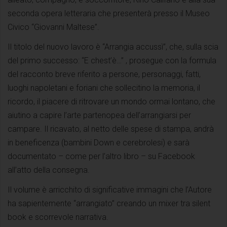
seconda opera letteraria che presenterà presso il Museo
Civico “Giovanni Maltese”.
Il titolo del nuovo lavoro è “Arrangia accussì”, che, sulla scia
del primo successo: “E chest’è…” , prosegue con la formula
del racconto breve riferito a persone, personaggi, fatti,
luoghi napoletani e foriani che sollecitino la memoria, il
ricordo, il piacere di ritrovare un mondo ormai lontano, che
aiutino a capire l’arte partenopea dell’arrangiarsi per
campare. Il ricavato, al netto delle spese di stampa, andrà
in beneficenza (bambini Down e cerebrolesi) e sarà
documentato – come per l’altro libro – su Facebook
all’atto della consegna.
Il volume è arricchito di significative immagini che l’Autore
ha sapientemente “arrangiato” creando un mixer tra silent
book e scorrevole narrativa.