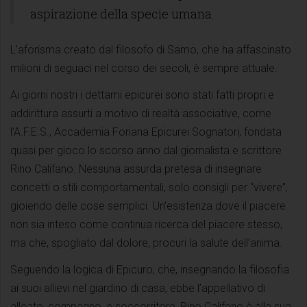
aspirazione della specie umana.
L’aforisma creato dal filosofo di Samo, che ha affascinato
milioni di seguaci nel corso dei secoli, è sempre attuale.
Ai giorni nostri i dettami epicurei sono stati fatti propri e
addirittura assurti a motivo di realtà associative, come
l’A.F.E.S., Accademia Foriana Epicurei Sognatori, fondata
quasi per gioco lo scorso anno dal giornalista e scrittore
Rino Califano. Nessuna assurda pretesa di insegnare
concetti o stili comportamentali, solo consigli per “vivere”,
gioiendo delle cose semplici. Un’esistenza dove il piacere
non sia inteso come continua ricerca del piacere stesso,
ma che, spogliato dal dolore, procuri la salute dell’anima.
Seguendo la logica di Epicuro, che, insegnando la filosofia
ai suoi allievi nel giardino di casa, ebbe l’appellativo di
alleato, compagno, e soccorritore, Rino Califano è alla sua