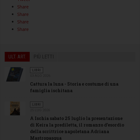
Share
Share
Share
Share
ULT. ART.
PIÙ LETTI
LIBRI
03 AGO 2026
Cattura la luna - Storia e costume di una
famiglia ischitana
LIBRI
25 LUG 2026
A Ischia sabato 25 luglio la presentazione
di Keira la prediletta, il romanzo d’esordio
della scrittrice napoletana Adriana
Mastropasqua