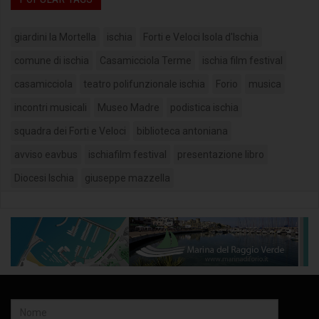
giardini la Mortella
ischia
Forti e Veloci Isola d'Ischia
comune di ischia
Casamicciola Terme
ischia film festival
casamicciola
teatro polifunzionale ischia
Forio
musica
incontri musicali
Museo Madre
podistica ischia
squadra dei Forti e Veloci
biblioteca antoniana
avviso eavbus
ischiafilm festival
presentazione libro
Diocesi Ischia
giuseppe mazzella