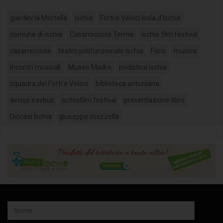
giardini la Mortella
ischia
Forti e Veloci Isola d'Ischia
comune di ischia
Casamicciola Terme
ischia film festival
casamicciola
teatro polifunzionale ischia
Forio
musica
incontri musicali
Museo Madre
podistica ischia
squadra dei Forti e Veloci
biblioteca antoniana
avviso eavbus
ischiafilm festival
presentazione libro
Diocesi Ischia
giuseppe mazzella