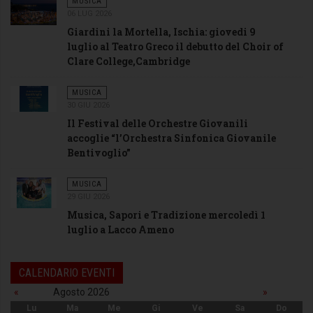
MUSICA
06 LUG 2026
Giardini la Mortella, Ischia: giovedi 9
luglio al Teatro Greco il debutto del Choir of
Clare College,Cambridge
MUSICA
30 GIU 2026
Il Festival delle Orchestre Giovanili
accoglie “l’Orchestra Sinfonica Giovanile
Bentivoglio”
MUSICA
29 GIU 2026
Musica, Sapori e Tradizione mercoledì 1
luglio a Lacco Ameno
CALENDARIO EVENTI
«
Agosto 2026
»
Lu
Ma
Me
Gi
Ve
Sa
Do