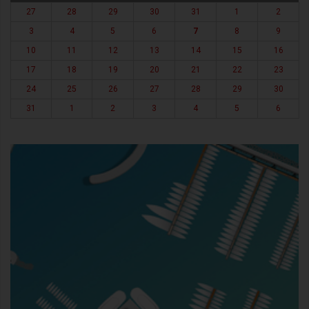
27
28
29
30
31
1
2
3
4
5
6
7
8
9
10
11
12
13
14
15
16
17
18
19
20
21
22
23
24
25
26
27
28
29
30
31
1
2
3
4
5
6