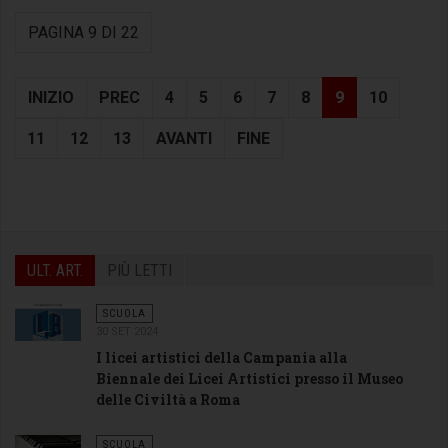
PAGINA 9 DI 22
INIZIO
PREC
4
5
6
7
8
9
10
11
12
13
AVANTI
FINE
ULT. ART.
PIÙ LETTI
SCUOLA
30 SET 2024
I licei artistici della Campania alla
Biennale dei Licei Artistici presso il Museo
delle Civiltà a Roma
SCUOLA