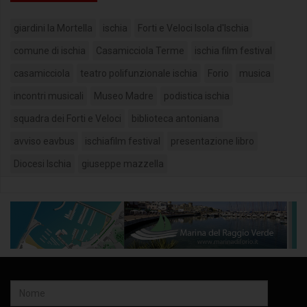
giardini la Mortella
ischia
Forti e Veloci Isola d'Ischia
comune di ischia
Casamicciola Terme
ischia film festival
casamicciola
teatro polifunzionale ischia
Forio
musica
incontri musicali
Museo Madre
podistica ischia
squadra dei Forti e Veloci
biblioteca antoniana
avviso eavbus
ischiafilm festival
presentazione libro
Diocesi Ischia
giuseppe mazzella