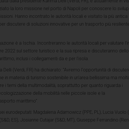
a dalla presidente Karima Delli (Verdi, FR), è attualmente in visi
niziato la loro missione nel porto di Napoli per conoscere lo svilu
ioni. Hanno incontrato le autorità locali e visitato la più antica 
er discutere di soluzioni innovative per un trasporto più resilient
gazione è a Ischia. Incontreranno le autorità locali per valutare l
re 2022 sul settore turistico e la sua ripresa e discuteranno dello
ittimo, inclusi i collegamenti da e per l'isola.
ma Delli (Verdi, FR) ha dichiarato: "Avremo l'opportunità di discuter
che in materia di turismo sostenibile in un'area bellissima ma molt
re i temi della multimodalità, soprattutto per quanto riguarda i
'ecologizzazione della mobilità nelle piccole isole e la
asporto marittimo".
ri sei eurodeputati: Magdalena Adamowicz (PPE, PL), Lucia Vuolo 
 (S&D, ES), Josianne Cutajar (S&D, MT), Giuseppe Ferrandino (Ren
.