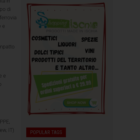
ta in
ppo di
ferrovia
e e
'impatto
e e
o
(PPE,
ew, IT)
POPULAR TAGS