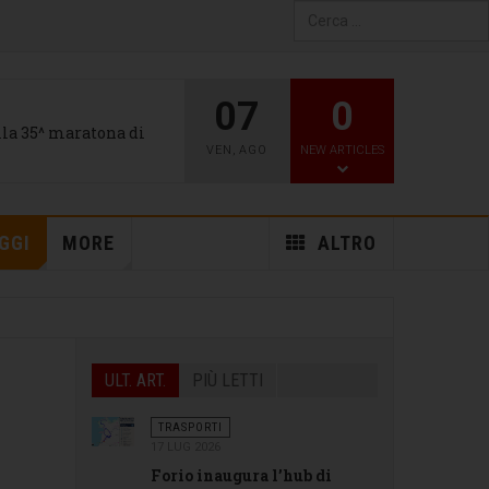
Type 2 or more characters
for results.
07
0
alla 35^ maratona di
VEN
,
AGO
NEW ARTICLES
GGI
MORE
ALTRO
ULT. ART.
PIÙ LETTI
TRASPORTI
17 LUG 2026
Forio inaugura l’hub di