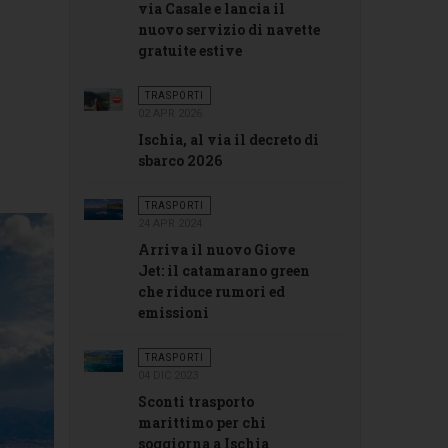
via Casale e lancia il
nuovo servizio di navette
gratuite estive
TRASPORTI
02 APR 2026
Ischia, al via il decreto di
sbarco 2026
TRASPORTI
24 APR 2024
Arriva il nuovo Giove
Jet: il catamarano green
che riduce rumori ed
emissioni
TRASPORTI
04 DIC 2023
Sconti trasporto
marittimo per chi
soggiorna a Ischia