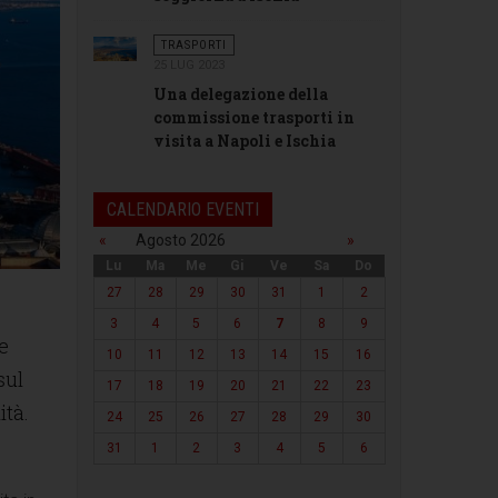
TRASPORTI
25 LUG 2023
Una delegazione della
commissione trasporti in
visita a Napoli e Ischia
CALENDARIO EVENTI
«
Agosto 2026
»
Lu
Ma
Me
Gi
Ve
Sa
Do
27
28
29
30
31
1
2
3
4
5
6
7
8
9
e
10
11
12
13
14
15
16
sul
17
18
19
20
21
22
23
ità.
24
25
26
27
28
29
30
31
1
2
3
4
5
6