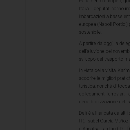
Parlamento europeo, guidat
Italia. I deputati hanno i
imbarcazioni a basse emiss
europea (Napoli-Portici) p
sostenibile.
A partire da oggi, la dele
dell'alluvione del novemb
sviluppo del trasporto mar
In vista della visita, Kari
scoprire le migliori prati
turistica, nonché di tocca
collegamenti ferroviari, l
decarbonizzazione del tr
Delli è affiancata da alt
IT), Isabel García Muñoz
e Annalisa Tardino (ID, IT)