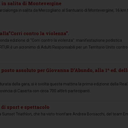
 in salita di Montevergine
rcialonga in salita da Mercogliano al Santuario di Montevergine, 16 km tu
alla”Corri contro la violenza”.
onda edizione di “Corri contro la violenza”: manifestazione podistica
TUR é un acronimo di Adulti Responsabili per un Territorio Unito contro
3^ posto assoluto per Giovanna D’Abundo, alla 1^ ed. dell
urata della gara, si è svolta questa mattina la prima edizione della Real 
incia di Caserta con circa 700 altleti partecipanti.
 di sport e spettacolo
hia Sunset Triathlon, che ha visto trionfare Andrea Borsacchi, del team E