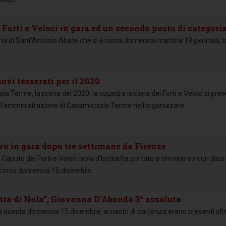
orti e Veloci in gara ed un secondo posto di categoria
nina di Sant’Antonio Abate che si è corsa domenica mattina 19 gennaio, t
ovi tesserati per il 2020
la Terme, la prima del 2020, la squadra isolana dei Forti e Veloci si pre
dell’amministrazione di Casamicciola Terme nell’organizzare
o in gara dopo tre settimane da Firenze
puto dei Forti e Veloci isola d’Ischia ha portato a termine con un disc
a corsa domenica 15 dicembre.
Città di Nola”, Giovanna D’Abundo 3^ assoluta
rsa questa domenica 15 dicembre, ai nastri di partenza erano presenti olt