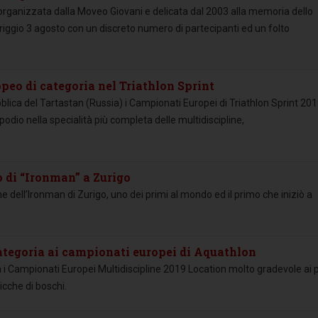
 organizzata dalla Moveo Giovani e delicata dal 2003 alla memoria dello
iggio 3 agosto con un discreto numero di partecipanti ed un folto
opeo di categoria nel Triathlon Sprint
lica del Tartastan (Russia) i Campionati Europei di Triathlon Sprint 2019
odio nella specialità più completa delle multidiscipline,
o di “Ironman” a Zurigo
ne dell’Ironman di Zurigo, uno dei primi al mondo ed il primo che iniziò a
ategoria ai campionati europei di Aquathlon
i Campionati Europei Multidiscipline 2019 Location molto gradevole ai p
icche di boschi.