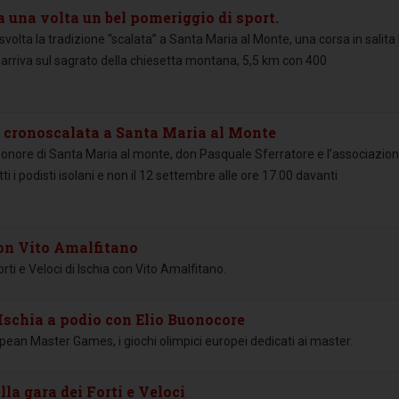
 una volta un bel pomeriggio di sport.
volta la tradizione “scalata” a Santa Maria al Monte, una corsa in salita
 arriva sul sagrato della chiesetta montana, 5,5 km con 400
la cronoscalata a Santa Maria al Monte
 onore di Santa Maria al monte, don Pasquale Sferratore e l’associazio
i i podisti isolani e non il 12 settembre alle ore 17.00 davanti
con Vito Amalfitano
i e Veloci di Ischia con Vito Amalfitano.
schia a podio con Elio Buonocore
opean Master Games, i giochi olimpici europei dedicati ai master.
lla gara dei Forti e Veloci