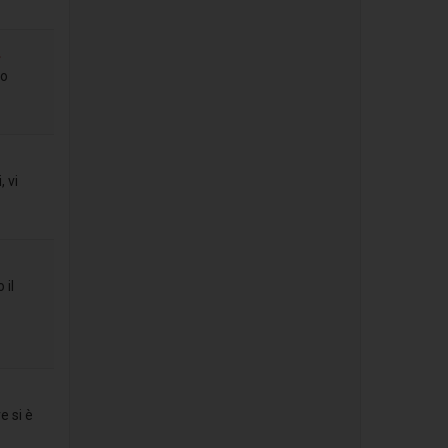
.
to
 vi
 il
e si è