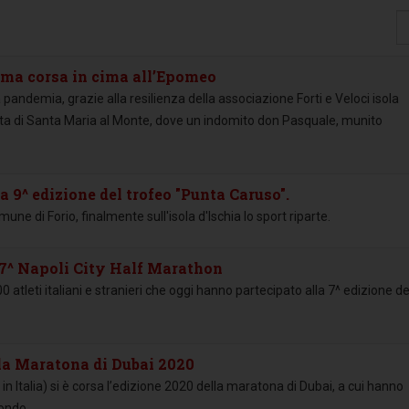
Vi
#
ima corsa in cima all’Epomeo
demia, grazie alla resilienza della associazione Forti e Veloci isola
esetta di Santa Maria al Monte, dove un indomito don Pasquale, munito
la 9^ edizione del trofeo "Punta Caruso".
ne di Forio, finalmente sull'isola d'Ischia lo sport riparte.
la 7^ Napoli City Half Marathon
 atleti italiani e stranieri che oggi hanno partecipato alla 7^ edizione de
la Maratona di Dubai 2020
 in Italia) si è corsa l’edizione 2020 della maratona di Dubai, a cui hanno
mondo.