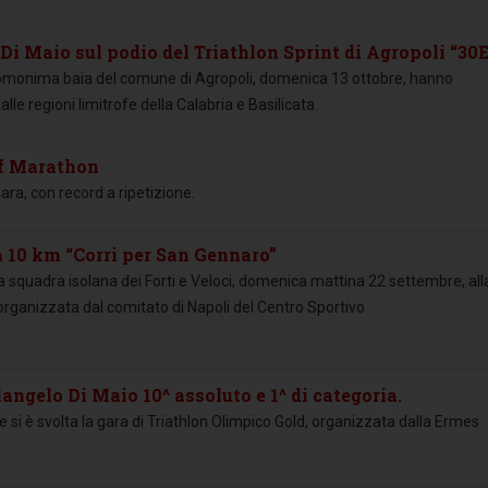
Di Maio sul podio del Triathlon Sprint di Agropoli “30
ell’omonima baia del comune di Agropoli, domenica 13 ottobre, hanno
le regioni limitrofe della Calabria e Basilicata.
alf Marathon
ra, con record a ripetizione.
la 10 km “Corri per San Gennaro”
la squadra isolana dei Forti e Veloci, domenica mattina 22 settembre, all
organizzata dal comitato di Napoli del Centro Sportivo
angelo Di Maio 10^ assoluto e 1^ di categoria.
si è svolta la gara di Triathlon Olimpico Gold, organizzata dalla Ermes