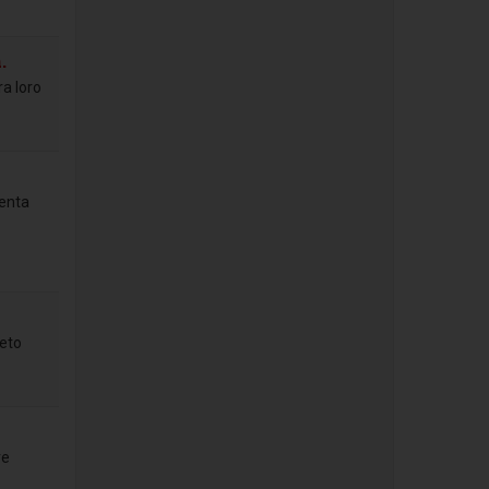
.
ra loro
senta
reto
re