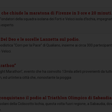
che chiude la maratona di Firenze in 3 ore e 20 minuti
ndatori della squadra isolana dei Forti e Veloci isola d’Ischia, impegna
 esperto.
 Del Deo e le sorelle Lanzetta sul podio.
istica “Corri per la Pace” di Qualiano, insieme ai circa 300 partecipanti,
 Veloci.
arathon”
ight Marathon", evento che ha coinvolto 13mila atleti provenienti da tutto
m, ed un'intera città che, nonostante la pioggia
onquistano il podio al Triathlon Olimpico di Sabaudia
isolani della Cicliscotto Ischia, questa volta fuori regione, a Sabaudia, dov
e.