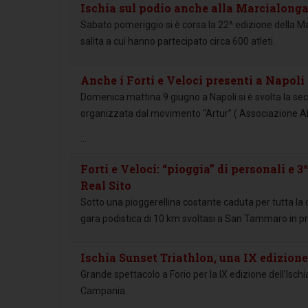
Ischia sul podio anche alla Marcialonga
Sabato pomeriggio si è corsa la 22^ edizione della Ma
salita a cui hanno partecipato circa 600 atleti.
Anche i Forti e Veloci presenti a Napoli 
Domenica mattina 9 giugno a Napoli si è svolta la sec
organizzata dal movimento “Artur” ( Associazione AR
...
Forti e Veloci: “pioggia” di personali e 
Real Sito
Sotto una pioggerellina costante caduta per tutta la d
gara podistica di 10 km svoltasi a San Tammaro in prov
Ischia Sunset Triathlon, una IX edizione
Grande spettacolo a Forio per la IX edizione dell’Isc
Campania.