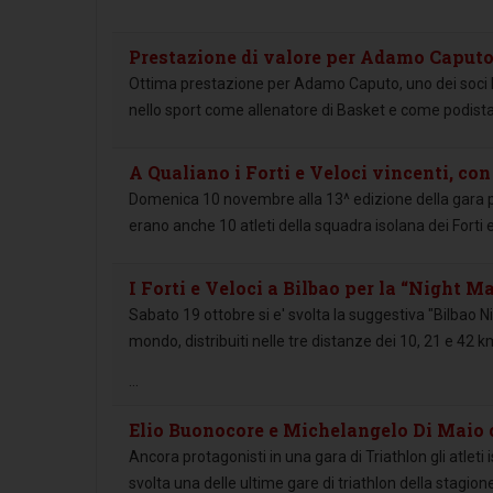
Prestazione di valore per Adamo Caputo 
Ottima prestazione per Adamo Caputo, uno dei soci Fo
nello sport come allenatore di Basket e come podista
A Qualiano i Forti e Veloci vincenti, con
Domenica 10 novembre alla 13^ edizione della gara pod
erano anche 10 atleti della squadra isolana dei Forti e
I Forti e Veloci a Bilbao per la “Night M
Sabato 19 ottobre si e' svolta la suggestiva "Bilbao N
mondo, distribuiti nelle tre distanze dei 10, 21 e 42 k
...
Elio Buonocore e Michelangelo Di Maio c
Ancora protagonisti in una gara di Triathlon gli atleti 
svolta una delle ultime gare di triathlon della stagion