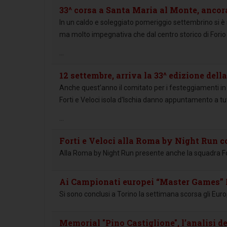
33^ corsa a Santa Maria al Monte, ancora
In un caldo e soleggiato pomeriggio settembrino si è s
ma molto impegnativa che dal centro storico di Forio
...
12 settembre, arriva la 33^ edizione del
Anche quest’anno il comitato per i festeggiamenti in
Forti e Veloci isola d'Ischia danno appuntamento a tutt
...
Forti e Veloci alla Roma by Night Run 
Alla Roma by Night Run presente anche la squadra Fort
Ai Campionati europei “Master Games” I
Si sono conclusi a Torino la settimana scorsa gli Eur
Memorial "Pino Castiglione", l’analisi de