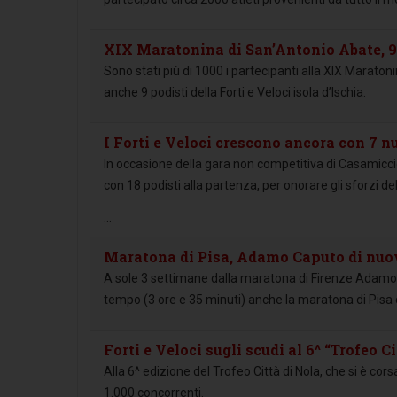
XIX Maratonina di San’Antonio Abate, 9 F
Sono stati più di 1000 i partecipanti alla XIX Marato
anche 9 podisti della Forti e Veloci isola d’Ischia.
I Forti e Veloci crescono ancora con 7 nu
In occasione della gara non competitiva di Casamiccio
con 18 podisti alla partenza, per onorare gli sforzi 
...
Maratona di Pisa, Adamo Caputo di nuov
A sole 3 settimane dalla maratona di Firenze Adamo Ca
tempo (3 ore e 35 minuti) anche la maratona di Pis
Forti e Veloci sugli scudi al 6^ “Trofeo 
Alla 6^ edizione del Trofeo Città di Nola, che si è co
1.000 concorrenti.