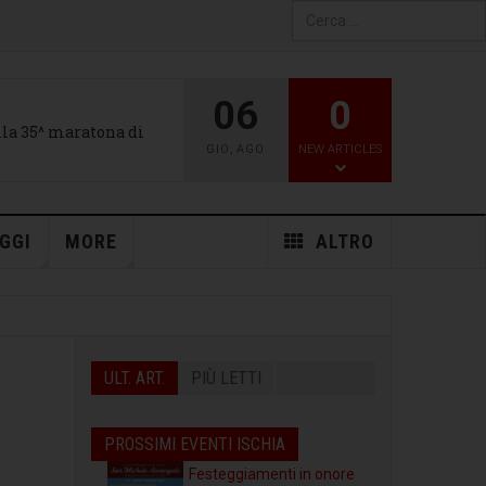
Type 2 or more characters
for results.
06
0
alla 35^ maratona di
GIO
,
AGO
NEW ARTICLES
GGI
MORE
ALTRO
ULT. ART.
PIÙ LETTI
PROSSIMI EVENTI ISCHIA
Festeggiamenti in onore