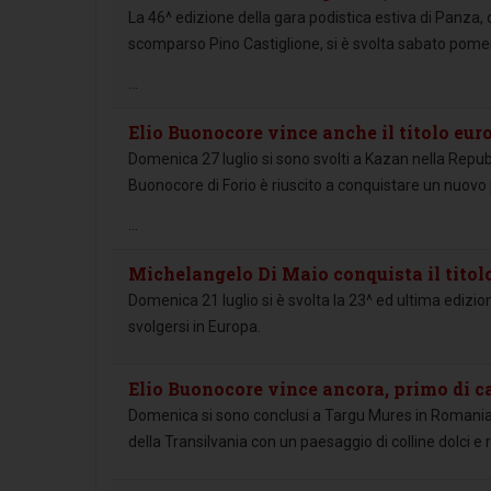
La 46^ edizione della gara podistica estiva di Panza,
scomparso Pino Castiglione, si è svolta sabato pomer
...
Elio Buonocore vince anche il titolo eur
Domenica 27 luglio si sono svolti a Kazan nella Repubb
Buonocore di Forio è riuscito a conquistare un nuovo p
...
Michelangelo Di Maio conquista il titol
Domenica 21 luglio si è svolta la 23^ ed ultima edizio
svolgersi in Europa.
Elio Buonocore vince ancora, primo di c
Domenica si sono conclusi a Targu Mures in Romania 
della Transilvania con un paesaggio di colline dolci e r