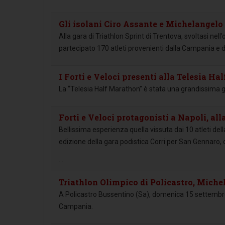
Gli isolani Ciro Assante e Michelangelo 
Alla gara di Triathlon Sprint di Trentova, svoltasi n
partecipato 170 atleti provenienti dalla Campania e dal
I Forti e Veloci presenti alla Telesia H
La “Telesia Half Marathon” è stata una grandissima ga
Forti e Veloci protagonisti a Napoli, al
Bellissima esperienza quella vissuta dai 10 atleti del
edizione della gara podistica Corri per San Gennaro, 
...
Triathlon Olimpico di Policastro, Michel
A Policastro Bussentino (Sa), domenica 15 settembre 
Campania.