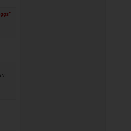
Eggs”
a VI