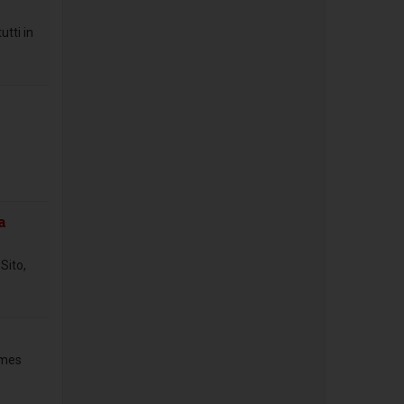
tti in
a
Sito,
rmes