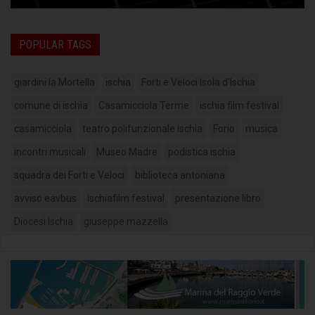
POPULAR TAGS
giardini la Mortella
ischia
Forti e Veloci Isola d'Ischia
comune di ischia
Casamicciola Terme
ischia film festival
casamicciola
teatro polifunzionale ischia
Forio
musica
incontri musicali
Museo Madre
podistica ischia
squadra dei Forti e Veloci
biblioteca antoniana
avviso eavbus
ischiafilm festival
presentazione libro
Diocesi Ischia
giuseppe mazzella