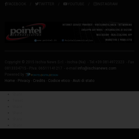
FACEBOOK
TWITTER
YOUTUBE
INSTAGRAM
Copyright © 2015 Ischia News S.r.l. -
Ischia
(Na) - Tel.+39 0814972323 - Fax
0813334715 - P.Iva: 06511141217 - e-mail
info@ischianews.com
Powered by
Home
-
Privacy
-
Credits
-
Codice etico
-
Aiuti di stato
Share
Tweet
Share
Share
Share
Share