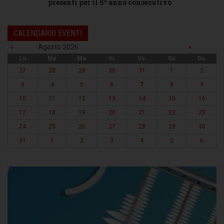
presenti per il 5^ anno consecutivo
CALENDARIO EVENTI
«
Agosto 2026
»
Lu
Ma
Me
Gi
Ve
Sa
Do
27
28
29
30
31
1
2
3
4
5
6
7
8
9
10
11
12
13
14
15
16
17
18
19
20
21
22
23
24
25
26
27
28
29
30
31
1
2
3
4
5
6