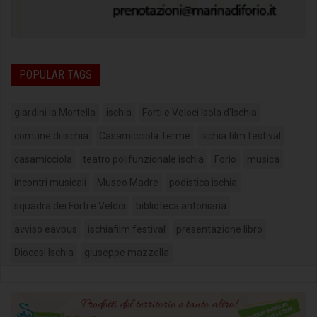
POPULAR TAGS
giardini la Mortella
ischia
Forti e Veloci Isola d'Ischia
comune di ischia
Casamicciola Terme
ischia film festival
casamicciola
teatro polifunzionale ischia
Forio
musica
incontri musicali
Museo Madre
podistica ischia
squadra dei Forti e Veloci
biblioteca antoniana
avviso eavbus
ischiafilm festival
presentazione libro
Diocesi Ischia
giuseppe mazzella