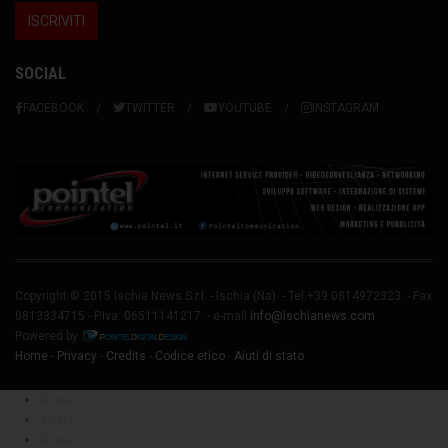
SOCIAL
FACEBOOK
TWITTER
YOUTUBE
INSTAGRAM
Copyright © 2015 Ischia News S.r.l. -
Ischia
(Na) - Tel.+39 0814972323 - Fax
0813334715 - P.Iva: 06511141217 - e-mail
info@ischianews.com
Powered by
Home
-
Privacy
-
Credits
-
Codice etico
-
Aiuti di stato
Share
Tweet
Share