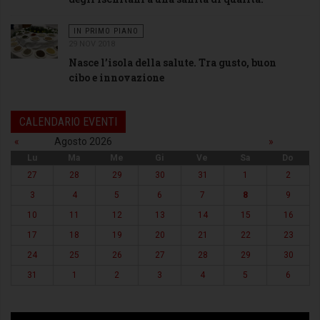
IN PRIMO PIANO
29 NOV 2018
Nasce l’isola della salute. Tra gusto, buon
Progetto
cibo e innovazione
Ischia
isola della
salute le
CALENDARIO EVENTI
spezie
«
Agosto 2026
»
Lu
Ma
Me
Gi
Ve
Sa
Do
27
28
29
30
31
1
2
3
4
5
6
7
8
9
10
11
12
13
14
15
16
17
18
19
20
21
22
23
24
25
26
27
28
29
30
31
1
2
3
4
5
6