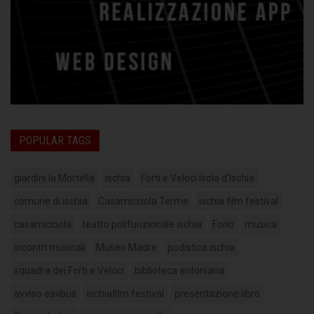
POPULAR TAGS
giardini la Mortella
ischia
Forti e Veloci Isola d'Ischia
comune di ischia
Casamicciola Terme
ischia film festival
casamicciola
teatro polifunzionale ischia
Forio
musica
incontri musicali
Museo Madre
podistica ischia
squadra dei Forti e Veloci
biblioteca antoniana
avviso eavbus
ischiafilm festival
presentazione libro