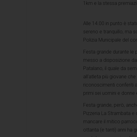
1km e la stessa premiazi
Alle 14.00 in punto è stat
sereno e tranquillo, ma so
Polizia Municipale del co
Festa grande durante le 
messo a disposizione dal
Patalano, il quale da se
all'atleta più giovane che
riconoscimenti conferiti a
primi sei uomini e donne e
Festa grande, però, anche
Pizzeria La Strambata e 
mancare il mitico parroco
ottanta (e tanti) anni ha 