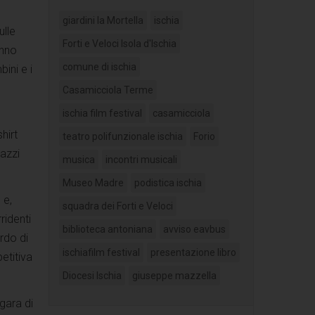
giardini la Mortella
ischia
ulle
Forti e Veloci Isola d'Ischia
anno
comune di ischia
ini e i
Casamicciola Terme
ischia film festival
casamicciola
hirt
teatro polifunzionale ischia
Forio
gazzi
musica
incontri musicali
Museo Madre
podistica ischia
 e,
squadra dei Forti e Veloci
ridenti
biblioteca antoniana
avviso eavbus
rdo di
ischiafilm festival
presentazione libro
etitiva
Diocesi Ischia
giuseppe mazzella
gara di