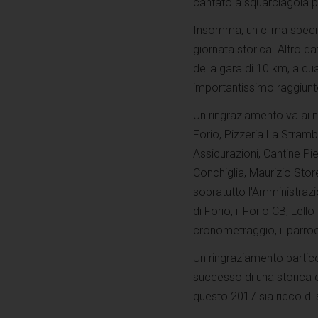
cantato a squarciagola pe
Insomma, un clima speci
giornata storica. Altro d
della gara di 10 km, a qua
importantissimo raggiunto
Un ringraziamento va ai 
Forio, Pizzeria La Stramb
Assicurazioni, Cantine P
Conchiglia, Maurizio Store
sopratutto l'Amministrazi
di Forio, il Forio CB, Lell
cronometraggio, il parroc
Un ringraziamento partico
successo di una storica 
questo 2017 sia ricco di s