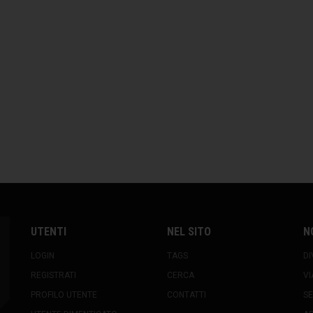
UTENTI
NEL SITO
N
LOGIN
TAGS
DI
REGISTRATI
CERCA
VI
PROFILO UTENTE
CONTATTI
SE