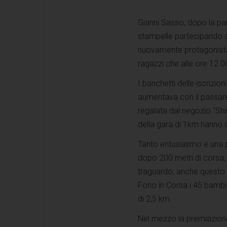
Gianni Sasso, dopo la par
stampelle partecipando a
nuovamente protagonista
ragazzi che alle ore 12.00
I banchetti delle iscrizion
aumentava con il passare 
regalata dal negozio "Shir
della gara di 1km hanno 
Tanto entusiasmo e una p
dopo 200 metri di corsa, 
traguardo, anche questo 
Forio in Corsa i 45 bambin
di 2,5 km.
Nel mezzo la premiazione 