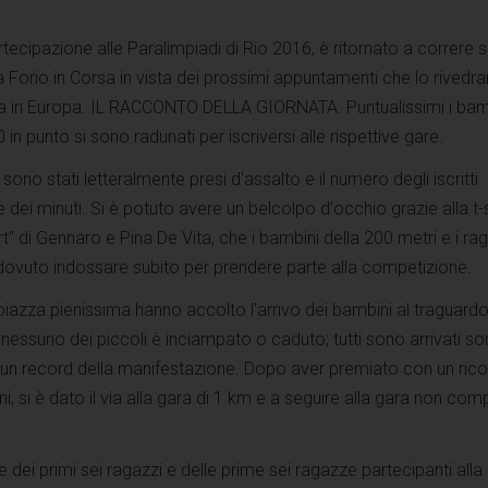
tecipazione alle Paralimpiadi di Rio 2016, è ritornato a correre s
 Forio in Corsa in vista dei prossimi appuntamenti che lo rivedr
 in Europa. IL RACCONTO DELLA GIORNATA. Puntualissimi i bamb
 in punto si sono radunati per iscriversi alle rispettive gare.
i sono stati letteralmente presi d'assalto e il numero degli iscritti
dei minuti. Si è potuto avere un belcolpo d'occhio grazie alla t-s
t" di Gennaro e Pina De Vita, che i bambini della 200 metri e i ra
dovuto indossare subito per prendere parte alla competizione.
iazza pienissima hanno accolto l'arrivo dei bambini al traguardo
nessuno dei piccoli è inciampato o caduto; tutti sono arrivati sor
un record della manifestazione. Dopo aver premiato con un rico
i, si è dato il via alla gara di 1 km e a seguire alla gara non comp
dei primi sei ragazzi e delle prime sei ragazze partecipanti alla 