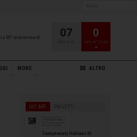
Type 2 or more characters
for results.
07
0
alla 35^ maratona di
VEN
,
AGO
NEW ARTICLES
GGI
MORE
ALTRO
ULT. ART.
PIÙ LETTI
PODISTICA
30 GIU 2026
Campionati Italiani di