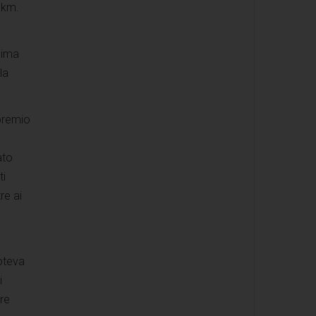
 km.
clima
la
 premio
ato
ti
re ai
oteva
i
ure