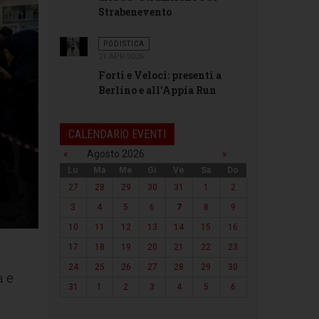
Strabenevento
PODISTICA
21 APR 2026
Forti e Veloci: presenti a
Berlino e all'Appia Run
CALENDARIO EVENTI
«
Agosto 2026
»
Lu
Ma
Me
Gi
Ve
Sa
Do
27
28
29
30
31
1
2
3
4
5
6
7
8
9
10
11
12
13
14
15
16
17
18
19
20
21
22
23
24
25
26
27
28
29
30
a e
31
1
2
3
4
5
6