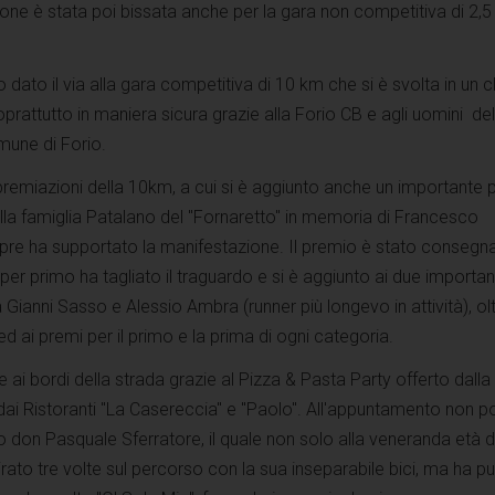
one è stata poi bissata anche per la gara non competitiva di 2,5
o dato il via alla gara competitiva di 10 km che si è svolta in un 
prattutto in maniera sicura grazie alla Forio CB e agli uomini del
mune di Forio.
premiazioni della 10km, a cui si è aggiunto anche un importante
la famiglia Patalano del "Fornaretto" in memoria di Francesco
mpre ha supportato la manifestazione. Il premio è stato consegn
 per primo ha tagliato il traguardo e si è aggiunto ai due importan
 Gianni Sasso e Alessio Ambra (runner più longevo in attività), olt
d ai premi per il primo e la prima di ogni categoria.
 ai bordi della strada grazie al Pizza & Pasta Party offerto dalla
dai Ristoranti "La Casereccia" e "Paolo". All'appuntamento non p
 don Pasquale Sferratore, il quale non solo alla veneranda età d
girato tre volte sul percorso con la sua inseparabile bici, ma ha p