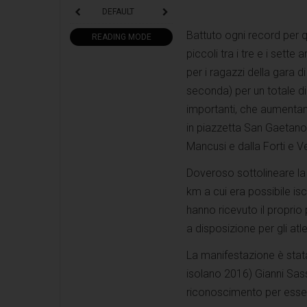
DEFAULT
Battuto ogni record per q
READING MODE
piccoli tra i tre e i sette 
per i ragazzi della gara d
seconda) per un totale di
importanti, che aumentan
in piazzetta San Gaetano
Mancusi e dalla Forti e V
Doveroso sottolineare la t
km a cui era possibile isc
hanno ricevuto il propri
a disposizione per gli atle
La manifestazione è stata
isolano 2016) Gianni Sas
riconoscimento per esser