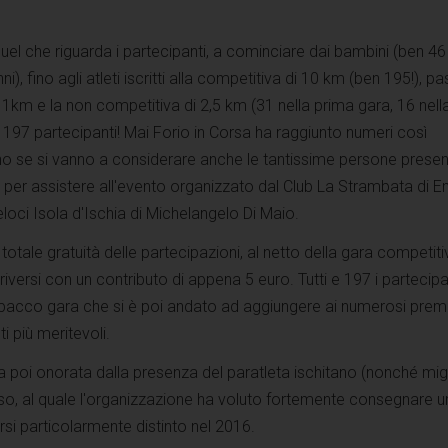
uel che riguarda i partecipanti, a cominciare dai bambini (ben 46 
anni), fino agli atleti iscritti alla competitiva di 10 km (ben 195!), 
i 1km e la non competitiva di 2,5 km (31 nella prima gara, 16 nell
 197 partecipanti! Mai Forio in Corsa ha raggiunto numeri così
o se si vanno a considerare anche le tantissime persone presen
 per assistere all'evento organizzato dal Club La Strambata di E
eloci Isola d'Ischia di Michelangelo Di Maio.
otale gratuità delle partecipazioni, al netto della gara competiti
riversi con un contributo di appena 5 euro. Tutti e 197 i partecipa
o pacco gara che si è poi andato ad aggiungere ai numerosi prem
ti più meritevoli.
 poi onorata dalla presenza del paratleta ischitano (nonché migl
so, al quale l'organizzazione ha voluto fortemente consegnare u
si particolarmente distinto nel 2016.