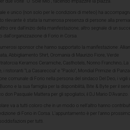
r due volte "O' Sole Mio", facendo impazzire la piazza.
ale e unico (non solo per le condizioni di meteo) ha accompagn
ato rilevante è stata la numerosa presenza di persone alla premi
ttro ore dall'inizio della manifestazione; altro segnale di un suc
 dall'organizzazione di Forio in Corsa.
numerosi sponsor che hanno supportato la manifestazione: Allia
ata, Abbigliamento Shirt, Oromania di Maurizio Fiore, Verde
ietratorcia Keramos Ceramiche, Casthotels, Nonno Franchino, La
, i ristoranti "La Casareccia" e "Paolo", Mondial Primizie di Panz
one comunale di Forio nella persona del sindaco Del Deo, i vigili 
o Buono e la sua famiglia per la disponibilità, Bite & Byte per il serv
o don Pasquale Mattera per gli spogliatoi, il DJ Mario D'Avanzo.
lare va a tutti coloro che in un modo o nell'altro hanno contribui
edizione di Forio in Corsa. L'appuntamento è per l'anno prossimo
oddisfazioni per tutti.