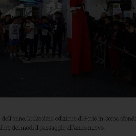
 dell'anno, la 12esima edizione di Forio in Corsa sfond
liore dei modi il passaggio all'anno nuovo.