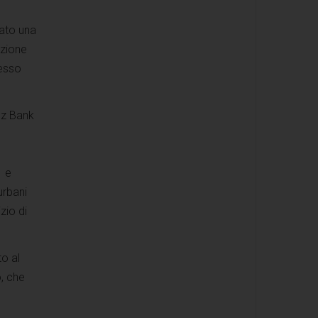
ato una
azione
cesso
nz Bank
a e
urbani
izio di
to al
, che