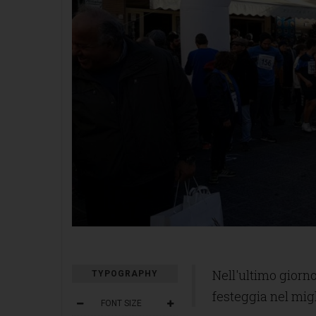
Nell'ultimo giorno
TYPOGRAPHY
festeggia nel mig
FONT SIZE