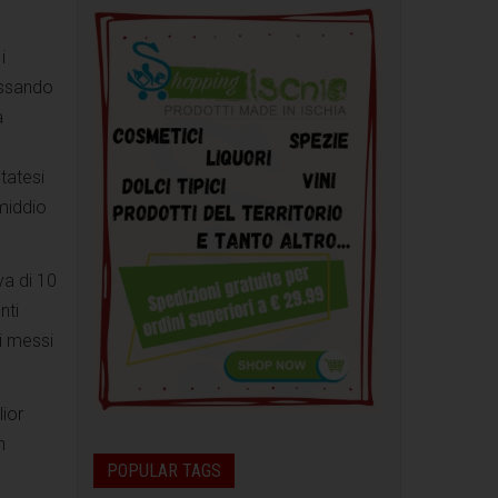
i
passando
a
tatesi
middio
va di 10
nti
i messi
ior
n
POPULAR TAGS