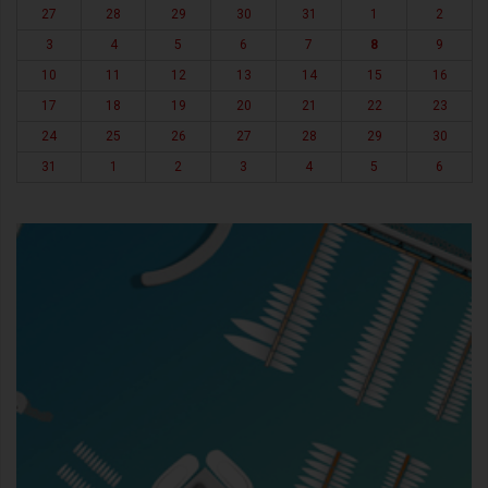
27
28
29
30
31
1
2
3
4
5
6
7
8
9
10
11
12
13
14
15
16
17
18
19
20
21
22
23
24
25
26
27
28
29
30
31
1
2
3
4
5
6