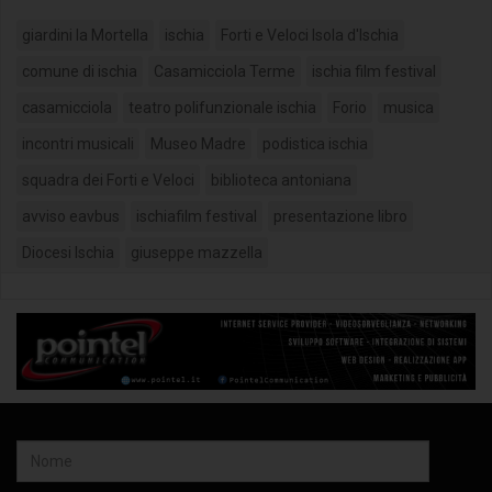
giardini la Mortella
ischia
Forti e Veloci Isola d'Ischia
comune di ischia
Casamicciola Terme
ischia film festival
casamicciola
teatro polifunzionale ischia
Forio
musica
incontri musicali
Museo Madre
podistica ischia
squadra dei Forti e Veloci
biblioteca antoniana
avviso eavbus
ischiafilm festival
presentazione libro
Diocesi Ischia
giuseppe mazzella