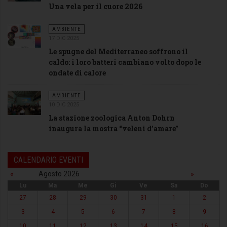
Una vela per il cuore 2026
AMBIENTE
17 DIC 2025
Le spugne del Mediterraneo soffrono il
caldo: i loro batteri cambiano volto dopo le
ondate di calore
AMBIENTE
10 DIC 2025
La stazione zoologica Anton Dohrn
inaugura la mostra “veleni d’amare”
CALENDARIO EVENTI
«
Agosto 2026
»
Lu
Ma
Me
Gi
Ve
Sa
Do
27
28
29
30
31
1
2
3
4
5
6
7
8
9
10
11
12
13
14
15
16