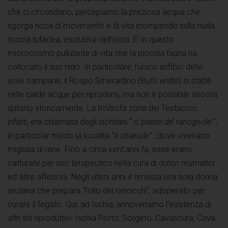
che ci circondano, percepiamo la preziosa acqua che
sgorga ricca di movimento e di vita irrompendo sulla nuda
roccia tufacea, esclusiva dell’isola. E’ in questo
microcosmo pullulante di vita che la piccola fauna ha
collocato il suo nido. In particolare, l’unico anfibio delle
isole campane, il Rospo Smeraldino
(Bufo viridis
) si stabilì
nelle calde acque per riprodursi, ma non è possibile ancora
datarlo storicamente. La limitrofa zona del Testaccio,
infatti, era chiamata dagli ischitani “
o’ paese de’ ranognole
”,
in particolar modo la località
“é chianule”
, dove vivevano
migliaia di rane. Fino a circa vent’anni fa, esse erano
catturate per uso terapeutico nella cura di dolori reumatici
ed altre affezioni. Negli ultimi anni è rimasta una sola donna
anziana che prepara “l’olio dei ranocchi”, adoperato per
curare il fegato. Qui, ad Ischia, annoveriamo l’esistenza di
altri siti riproduttivi: Ischia Porto, Sorgeto, Cavascura, Cava