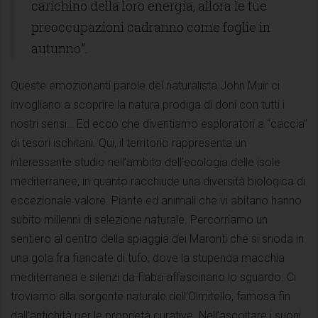
carichino della loro energia, allora le tue
preoccupazioni cadranno come foglie in
autunno”.
Queste emozionanti parole del naturalista John Muir ci
invogliano a scoprire la natura prodiga di doni con tutti i
nostri sensi… Ed ecco che diventiamo esploratori a “caccia”
di tesori ischitani. Qui, il territorio rappresenta un
interessante studio nell’ambito dell’ecologia delle isole
mediterranee, in quanto racchiude una diversità biologica di
eccezionale valore. Piante ed animali che vi abitano hanno
subito millenni di selezione naturale. Percorriamo un
sentiero al centro della spiaggia dei Maronti che si snoda in
una gola fra fiancate di tufo, dove la stupenda macchia
mediterranea e silenzi da fiaba affascinano lo sguardo. Ci
troviamo alla sorgente naturale dell’Olmitello, famosa fin
dall’antichità per le proprietà curative. Nell’ascoltare i suoni