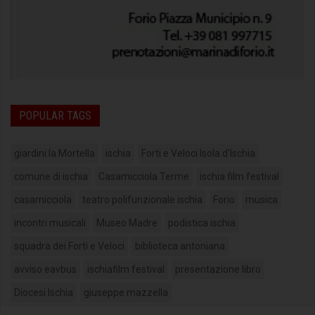
POPULAR TAGS
giardini la Mortella
ischia
Forti e Veloci Isola d'Ischia
comune di ischia
Casamicciola Terme
ischia film festival
casamicciola
teatro polifunzionale ischia
Forio
musica
incontri musicali
Museo Madre
podistica ischia
squadra dei Forti e Veloci
biblioteca antoniana
avviso eavbus
ischiafilm festival
presentazione libro
Diocesi Ischia
giuseppe mazzella