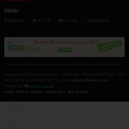
SOCIAL
FACEBOOK
TWITTER
YOUTUBE
INSTAGRAM
Copyright © 2015 Ischia News S.r.l. -
Ischia
(Na) - Tel.+39 0814972323 - Fax
0813334715 - P.Iva: 06511141217 - e-mail
info@ischianews.com
Powered by
Home
-
Privacy
-
Credits
-
Codice etico
-
Aiuti di stato
Share
Tweet
Share
Share
Share