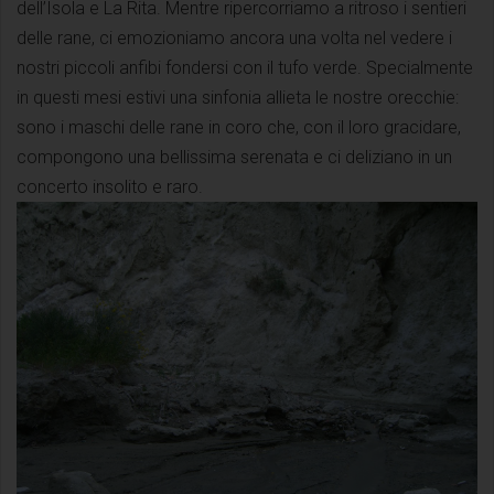
dell’Isola e La Rita. Mentre ripercorriamo a ritroso i sentieri
delle rane, ci emozioniamo ancora una volta nel vedere i
nostri piccoli anfibi fondersi con il tufo verde. Specialmente
in questi mesi estivi una sinfonia allieta le nostre orecchie:
sono i maschi delle rane in coro che, con il loro gracidare,
compongono una bellissima serenata e ci deliziano in un
concerto insolito e raro.