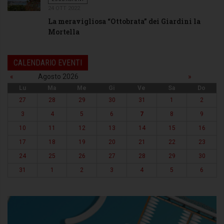
24 OTT 2022
La meravigliosa “Ottobrata” dei Giardini la
Mortella
CALENDARIO EVENTI
«
Agosto 2026
»
Lu
Ma
Me
Gi
Ve
Sa
Do
27
28
29
30
31
1
2
3
4
5
6
7
8
9
10
11
12
13
14
15
16
17
18
19
20
21
22
23
24
25
26
27
28
29
30
31
1
2
3
4
5
6