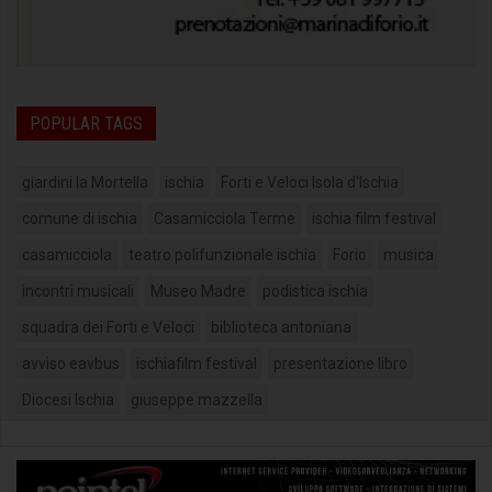
POPULAR TAGS
giardini la Mortella
ischia
Forti e Veloci Isola d'Ischia
comune di ischia
Casamicciola Terme
ischia film festival
casamicciola
teatro polifunzionale ischia
Forio
musica
incontri musicali
Museo Madre
podistica ischia
squadra dei Forti e Veloci
biblioteca antoniana
avviso eavbus
ischiafilm festival
presentazione libro
Diocesi Ischia
giuseppe mazzella