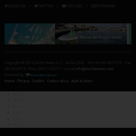
FACEBOOK
TWITTER
YOUTUBE
INSTAGRAM
Copyright © 2015 Ischia News S.r.l. -
Ischia
(Na) - Tel.+39 0814972323 - Fax
0813334715 - P.Iva: 06511141217 - e-mail
info@ischianews.com
Powered by
Home
-
Privacy
-
Credits
-
Codice etico
-
Aiuti di stato
Share
Tweet
Share
Share
Share
Share