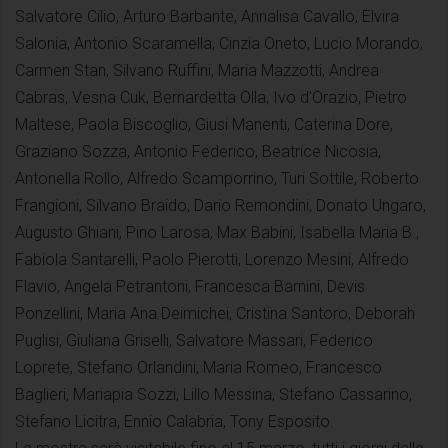
Salvatore Cilio, Arturo Barbante, Annalisa Cavallo, Elvira
Salonia, Antonio Scaramella, Cinzia Oneto, Lucio Morando,
Carmen Stan, Silvano Ruffini, Maria Mazzotti, Andrea
Cabras, Vesna Cuk, Bernardetta Olla, Ivo d'Orazio, Pietro
Maltese, Paola Biscoglio, Giusi Manenti, Caterina Dore,
Graziano Sozza, Antonio Federico, Beatrice Nicosia,
Antonella Rollo, Alfredo Scamporrino, Turi Sottile, Roberto
Frangioni, Silvano Braido, Dario Remondini, Donato Ungaro,
Augusto Ghiani, Pino Larosa, Max Babini, Isabella Maria B.,
Fabiola Santarelli, Paolo Pierotti, Lorenzo Mesini, Alfredo
Flavio, Angela Petrantoni, Francesca Barnini, Devis
Ponzellini, Maria Ana Deimichei, Cristina Santoro, Deborah
Puglisi, Giuliana Griselli, Salvatore Massari, Federico
Loprete, Stefano Orlandini, Maria Romeo, Francesco
Baglieri, Mariapia Sozzi, Lillo Messina, Stefano Cassarino,
Stefano Licitra, Ennio Calabria, Tony Esposito.