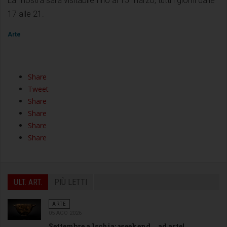
La mostra sarà visitabile fino al 15 marzo, tutti i giorni dalle
17 alle 21.
Arte
Share
Tweet
Share
Share
Share
Share
ULT. ART.
PIÙ LETTI
ARTE
05 AGO 2026
Settembre a Ischia: weekend... ad arte!