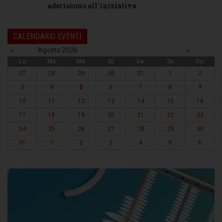
aderiscono all’iniziativa
CALENDARIO EVENTI
«
Agosto 2026
»
Lu
Ma
Me
Gi
Ve
Sa
Do
27
28
29
30
31
1
2
3
4
5
6
7
8
9
10
11
12
13
14
15
16
17
18
19
20
21
22
23
24
25
26
27
28
29
30
31
1
2
3
4
5
6