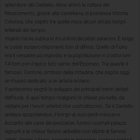
splendore del Castello, dove arrivò la cultura del
Rinascimento, grazie alla castellana, la poetessa Vittoria
Colonna, che ospitò tra quelle mura alcuni dei più insigni
letterati del tempo.
Intanto l’isola subiva le incursioni dei pirati saraceni. E lungo
le coste sorsero imponenti torri di difesa. Quello di Forio
era il versante più esposto e la popolazione vi costruì ben
14 torri con il tipico tufo verde dell’Epomeo. Tra queste il
famoso Torrione, simbolo della cittadina, che ospita oggi
un museo dedicato a un artista isolano.
Il settecento segnò lo sviluppo dei principali centri abitati
dell’isola. A quel tempo risalgono le chiese più belle, da
visitare per i tesori artistici che custodiscono. Se il Castello
andava spopolandosi, il borgo ai suoi piedi cresceva.
Accanto alle case dei pescatori, furono costruiti palazzi
signorili e le chiese furono abbellite con dipinti di famosi
artisti. Anche a Forio, cessate le incursioni, sorsero palazzi