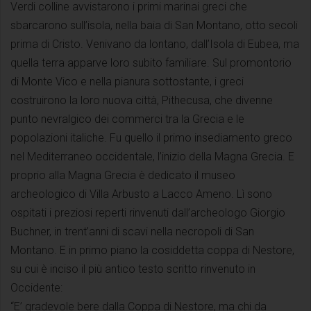
Verdi colline avvistarono i primi marinai greci che
sbarcarono sull’isola, nella baia di San Montano, otto secoli
prima di Cristo. Venivano da lontano, dall’Isola di Eubea, ma
quella terra apparve loro subito familiare. Sul promontorio
di Monte Vico e nella pianura sottostante, i greci
costruirono la loro nuova città, Pithecusa, che divenne
punto nevralgico dei commerci tra la Grecia e le
popolazioni italiche. Fu quello il primo insediamento greco
nel Mediterraneo occidentale, l’inizio della Magna Grecia. E
proprio alla Magna Grecia è dedicato il museo
archeologico di Villa Arbusto a Lacco Ameno. Lì sono
ospitati i preziosi reperti rinvenuti dall’archeologo Giorgio
Buchner, in trent’anni di scavi nella necropoli di San
Montano. E in primo piano la cosiddetta coppa di Nestore,
su cui è inciso il più antico testo scritto rinvenuto in
Occidente:
“E’ gradevole bere dalla Coppa di Nestore, ma chi da