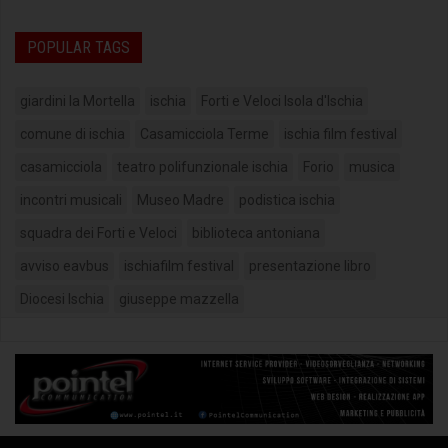
POPULAR TAGS
giardini la Mortella
ischia
Forti e Veloci Isola d'Ischia
comune di ischia
Casamicciola Terme
ischia film festival
casamicciola
teatro polifunzionale ischia
Forio
musica
incontri musicali
Museo Madre
podistica ischia
squadra dei Forti e Veloci
biblioteca antoniana
avviso eavbus
ischiafilm festival
presentazione libro
Diocesi Ischia
giuseppe mazzella