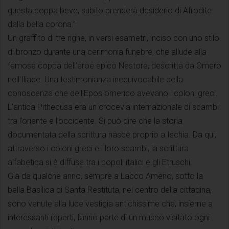
questa coppa beve, subito prenderà desiderio di Afrodite
dalla bella corona.”
Un graffito di tre righe, in versi esametri, inciso con uno stilo
di bronzo durante una cerimonia funebre, che allude alla
famosa coppa dell’eroe epico Nestore, descritta da Omero
nell’Iliade. Una testimonianza inequivocabile della
conoscenza che dell’Epos omerico avevano i coloni greci.
L’antica Pithecusa era un crocevia internazionale di scambi
tra l’oriente e l’occidente. Si può dire che la storia
documentata della scrittura nasce proprio a Ischia. Da qui,
attraverso i coloni greci e i loro scambi, la scrittura
alfabetica si è diffusa tra i popoli italici e gli Etruschi.
Già da qualche anno, sempre a Lacco Ameno, sotto la
bella Basilica di Santa Restituta, nel centro della cittadina,
sono venute alla luce vestigia antichissime che, insieme a
interessanti reperti, fanno parte di un museo visitato ogni