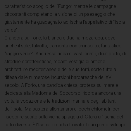
caratteristico scoglio del “Fungo” mentre le campagne
circostanti completano la visione di un paesaggio che
giustamente ha guadagnato ad Ischia l’appellativo di “Isola
verde”.
O ancora su Forio, la bianca cittadina mozaraba, dove
anche il sole, talvolta, tramonta con un insolito, fantastico
“raggio verde”. Anch’essa ricca di vasti arenili, di un porto, di
stradine caratteristiche, recanti vestigia di antiche
architetture mediterranee e delle sue torri, sorte tutte a
difesa dalle numerose incursioni barbaresche del XVI
secolo. A Forio, una candida chiesa, protesa sul mare e
dedicata alla Madonna del Soccorso, ricorda ancora una
volta la vocazione e le tradizioni marinare degli abitanti
dell’Isola. Ma basterà allontanarsi di pochi chilometri per
riscoprire subito sulla vicina spiaggia di Citara un’Ischia del
tutto diversa. È l’Ischia in cui ha trovato il suo pieno sviluppo