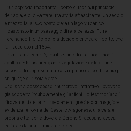
E’ un approdo importante il porto di Ischia, il principale
dell’isola, e può vantare una storia affascinante. Un secolo
e mezzo fa, al suo posto c’era un lago vulcanico
incastonato in un paesaggio di rara bellezza. Fu re
Ferdinando II di Borbone a decidere di creare il porto, che
fu inaugurato nel 1854.
Il panorama cambiò, ma il fascino di quel luogo non fu
scalfito. E la lussureggiante vegetazione delle colline
circostanti rappresenta ancora il primo colpo d’occhio per
chi giunge sull’Isola Verde.
Che Ischia possedesse innumerevoli attrattive, l’avevano
già scoperto indubbiamente gli antichi. Lo testimoniano i
ritrovamenti dei primi insediamenti greci e con maggiore
evidenza, le rovine del Castello Aragonese, una vera e
propria città, sorta dove già Gerone Siracusano aveva
edificato la sua formidabile rocca.