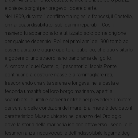
e chiese, scrigni per pregevoli opere d’arte.
Nel 1809, durante il conflitto tra inglesi e francesi, il Castello,
ormai quasi disabitato, subì danni irreparabili. Così il
maniero fu abbandonato e utilizzato solo come prigione
per qualche decennio. Poi, nei primi anni del ‘900 tornò ad
essere abitato e oggi è aperto al pubblico, che può visitarlo
e godere di uno straordinario panorama del golfo.
All’ombra di quel Castello, i pescatori di Ischia Ponte
continuano a costruire nasse e a rammagliare reti,
trascorrendo una vita serena e longeva, nella casta e
feconda umanità del loro borgo marinaro, aperti a
scambiarsi le umili e sapienti notizie nel prevedere il mutarsi
dei venti e delle condizioni del mare. E al mare è dedicato il
caratteristico Museo ubicato nel palazzo dell’Orologio
dove la storia della marineria isolana attraverso i secoli è la
testimonianza inequivocabile dell’indissolubile legame degli