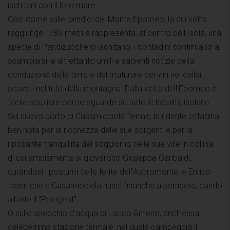
ischitani con il loro mare.
Così come sulle pendici del Monte Epomeo, la cui vetta
raggiunge i 789 metri e rappresenta, al centro dell’Isola, una
specie di Pandizucchero ischitano, i contadini continuano a
scambiarsi le altrettanto umili e sapienti notizie della
conduzione della terra e del maturare dei vini nei cellai,
scavati nel tufo della montagna. Dalla vetta dell’Epomeo è
facile spaziare con lo sguardo su tutte le località isolane.
Sul nuovo porto di Casamicciola Terme, la ridente cittadina
ben nota per la ricchezza delle sue sorgenti e per la
riposante tranquillità del soggiorno nelle sue ville in collina,
di cui ampiamente si giovarono Giuseppe Garibaldi,
curandosi i postumi delle ferite dell’Aspromonte, e Enrico
Ibsen che a Casamicciola riuscì finanche a sorridere, dando
all’arte il “Peergent”.
O sullo specchio d’acqua di Lacco Ameno, anch’essa
celeberrima stazione termale, nel quale campeggia il