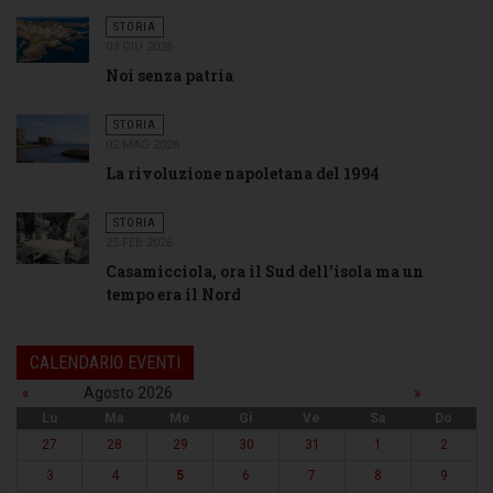
STORIA
03 GIU 2026
Noi senza patria
STORIA
02 MAG 2026
La rivoluzione napoletana del 1994
STORIA
25 FEB 2026
Casamicciola, ora il Sud dell'isola ma un
tempo era il Nord
CALENDARIO EVENTI
«
Agosto 2026
»
Lu
Ma
Me
Gi
Ve
Sa
Do
27
28
29
30
31
1
2
3
4
5
6
7
8
9