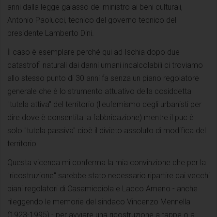
anni dalla legge galasso del ministro ai beni culturali,
Antonio Paolucci, tecnico del governo tecnico del
presidente Lamberto Dini.
İl caso è esemplare perché qui ad Ischia dopo due
catastrofi naturali dai danni umani incalcolabili ci troviamo
allo stesso punto di 30 anni fa senza un piano regolatore
generale che è lo strumento attuativo della cosiddetta
"tutela attiva" del territorio (l'eufemismo degli urbanisti per
dire dove è consentita la fabbricazione) mentre il puc è
solo "tutela passiva" cioè il divieto assoluto di modifica del
territorio.
Questa vicenda mi conferma la mia convinzione che per la
"ricostruzione" sarebbe stato necessario ripartire dai vecchi
piani regolatori di Casamicciola e Lacco Ameno - anche
rileggendo le memorie del sindaco Vincenzo Mennella
(1923-1995) - per avviare una ricostruzione a tappe o a