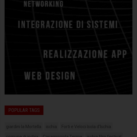
POPULAR TAGS
giardini la Mortella
ischia
Forti e Veloci Isola d'Ischia
comune di ischia
Casamicciola Terme
ischia film festival