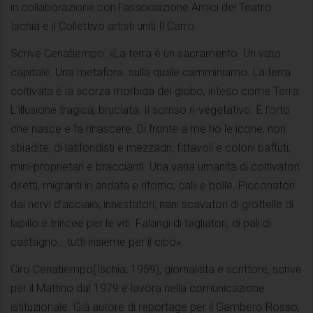
in collaborazione con l’associazione Amici del Teatro
Ischia e il Collettivo artisti uniti Il Carro.
Scrive Cenatiempo: «La terra è un sacramento. Un vizio
capitale. Una metafora sulla quale camminiamo. La terra
coltivata è la scorza morbida del globo, inteso come Terra.
L’illusione tragica, bruciata. Il sorriso ri-vegetativo. È l’orto
che nasce e fa rinascere. Di fronte a me ho le icone, non
sbiadite, di latifondisti e mezzadri, fittavoli e coloni baffuti,
mini-proprietari e braccianti. Una varia umanità di coltivatori
diretti, migranti in andata e ritorno; calli e bolle. Picconatori
dai nervi d’acciaio; innestatori; nani scavatori di grottelle di
lapillo e trincee per le viti. Falangi di tagliatori, di pali di
castagno… tutti insieme per il cibo».
Ciro Cenatiempo(Ischia, 1959), giornalista e scrittore, scrive
per il Mattino dal 1979 e lavora nella comunicazione
istituzionale. Già autore di reportage per il Gambero Rosso,