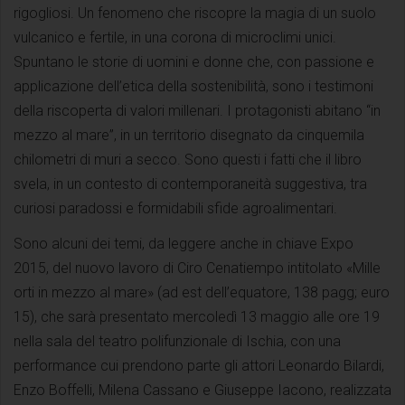
rigogliosi. Un fenomeno che riscopre la magia di un suolo
vulcanico e fertile, in una corona di microclimi unici.
Spuntano le storie di uomini e donne che, con passione e
applicazione dell’etica della sostenibilità, sono i testimoni
della riscoperta di valori millenari. I protagonisti abitano “in
mezzo al mare”, in un territorio disegnato da cinquemila
chilometri di muri a secco. Sono questi i fatti che il libro
svela, in un contesto di contemporaneità suggestiva, tra
curiosi paradossi e formidabili sfide agroalimentari.
Sono alcuni dei temi, da leggere anche in chiave Expo
2015, del nuovo lavoro di Ciro Cenatiempo intitolato «Mille
orti in mezzo al mare» (ad est dell’equatore, 138 pagg; euro
15), che sarà presentato mercoledì 13 maggio alle ore 19
nella sala del teatro polifunzionale di Ischia, con una
performance cui prendono parte gli attori Leonardo Bilardi,
Enzo Boffelli, Milena Cassano e Giuseppe Iacono, realizzata