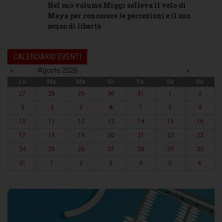
Nel suo volume Miggi solleva il velo di
Maya per conoscere le percezioni e il suo
senso di libertà
CALENDARIO EVENTI
«
Agosto 2026
»
Lu
Ma
Me
Gi
Ve
Sa
Do
27
28
29
30
31
1
2
3
4
5
6
7
8
9
10
11
12
13
14
15
16
17
18
19
20
21
22
23
24
25
26
27
28
29
30
31
1
2
3
4
5
6