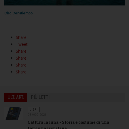
Ciro Cenatiempo
Share
Tweet
Share
Share
Share
Share
ULT. ART.
PIÙ LETTI
LIBRI
03 AGO 2026
Cattura la luna - Storia e costume di una
famiglia ischitana