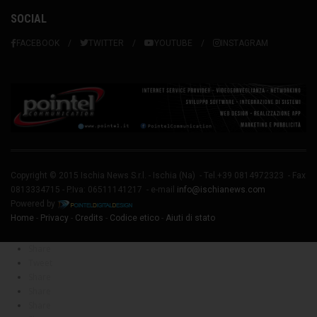
SOCIAL
FACEBOOK
TWITTER
YOUTUBE
INSTAGRAM
Copyright © 2015 Ischia News S.r.l. -
Ischia
(Na) - Tel.+39 0814972323 - Fax
0813334715 - P.Iva: 06511141217 - e-mail
info@ischianews.com
Powered by
Home
-
Privacy
-
Credits
-
Codice etico
-
Aiuti di stato
Share
Tweet
Share
Share
Share