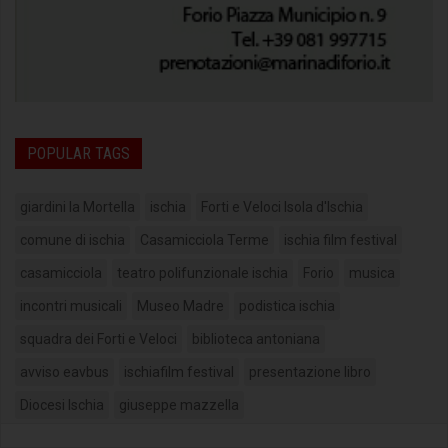
POPULAR TAGS
giardini la Mortella
ischia
Forti e Veloci Isola d'Ischia
comune di ischia
Casamicciola Terme
ischia film festival
casamicciola
teatro polifunzionale ischia
Forio
musica
incontri musicali
Museo Madre
podistica ischia
squadra dei Forti e Veloci
biblioteca antoniana
avviso eavbus
ischiafilm festival
presentazione libro
Diocesi Ischia
giuseppe mazzella