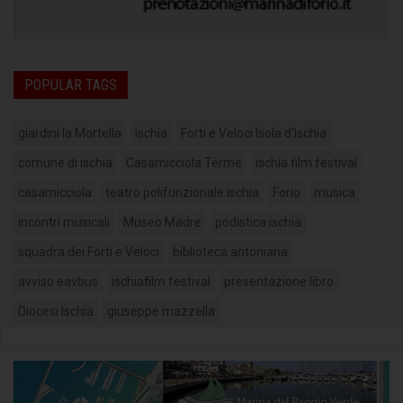
POPULAR TAGS
giardini la Mortella
ischia
Forti e Veloci Isola d'Ischia
comune di ischia
Casamicciola Terme
ischia film festival
casamicciola
teatro polifunzionale ischia
Forio
musica
incontri musicali
Museo Madre
podistica ischia
squadra dei Forti e Veloci
biblioteca antoniana
avviso eavbus
ischiafilm festival
presentazione libro
Diocesi Ischia
giuseppe mazzella