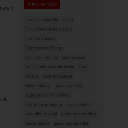
POPULAR TAGS
onese di
giardini la Mortella
ischia
Forti e Veloci Isola d'Ischia
comune di ischia
Casamicciola Terme
ischia film festival
casamicciola
teatro polifunzionale ischia
Forio
musica
incontri musicali
Museo Madre
podistica ischia
squadra dei Forti e Veloci
alda
biblioteca antoniana
avviso eavbus
ischiafilm festival
presentazione libro
Diocesi Ischia
giuseppe mazzella