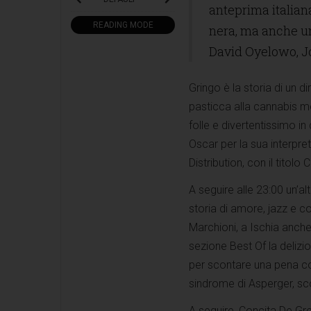
anteprima italian
READING MODE
nera, ma anche un
David Oyelowo, Jo
Gringo è la storia di un 
pasticca alla cannabis me
folle e divertentissimo in
Oscar per la sua interpreta
Distribution, con il titolo
A seguire alle 23:00 un’a
storia di amore, jazz e co
Marchioni, a Ischia anche
sezione Best Of la delizio
per scontare una pena con 
sindrome di Asperger, sc
A seguire, Concita De Gr