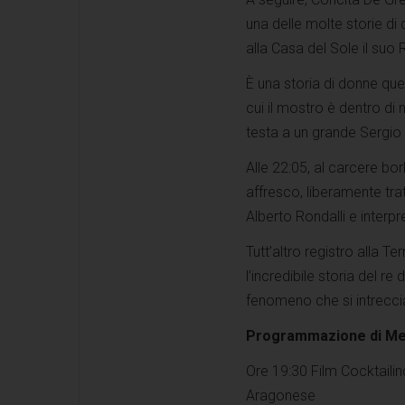
una delle molte storie d
alla Casa del Sole il suo
È una storia di donne quel
cui il mostro è dentro di 
testa a un grande Sergio C
Alle 22:05, al carcere bo
affresco, liberamente tr
Alberto Rondalli e interp
Tutt’altro registro alla T
l’incredibile storia del r
fenomeno che si intreccia
Programmazione di Mer
Ore 19:30 Film Cocktailinc
Aragonese