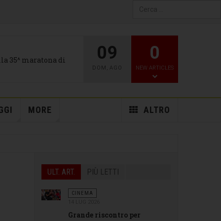
Type 2 or more characters
for results.
09
0
alla 35^ maratona di
DOM
,
AGO
NEW ARTICLES
GGI
MORE
ALTRO
ULT. ART.
PIÙ LETTI
CINEMA
14 LUG 2026
Grande riscontro per