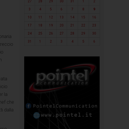
27
28
29
30
31
1
2
3
4
5
6
7
8
9
10
11
12
13
14
15
16
17
18
19
20
21
22
23
24
25
26
27
28
29
30
onaria
31
1
2
3
4
5
6
treccio
io
n
cata
icio
r la
chef che
ti dalla
rso,