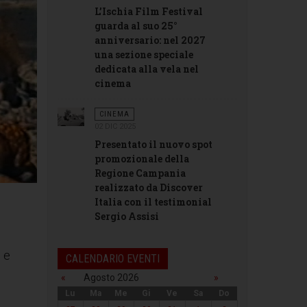
L’Ischia Film Festival
guarda al suo 25°
anniversario: nel 2027
una sezione speciale
dedicata alla vela nel
cinema
CINEMA
02 DIC 2025
Presentato il nuovo spot
promozionale della
Regione Campania
realizzato da Discover
Italia con il testimonial
Sergio Assisi
 e
CALENDARIO EVENTI
«
Agosto 2026
»
Lu
Ma
Me
Gi
Ve
Sa
Do