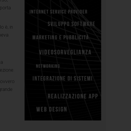
 porta
o è, in
eneva
da
iezione.
, ovvero
 grande