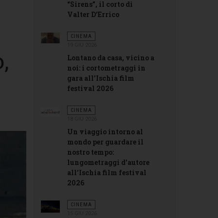
“Sirens”, il corto di
Valter D’Errico
4
CINEMA
19 GIU 2026
,
Lontano da casa, vicino a
noi: i cortometraggi in
gara all’Ischia film
festival 2026
CINEMA
18 GIU 2026
Un viaggio intorno al
mondo per guardare il
nostro tempo:
lungometraggi d’autore
all’Ischia film festival
2026
CINEMA
15 GIU 2026