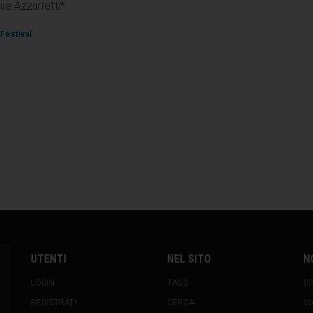
ia Azzurretti*
 Festival
UTENTI
NEL SITO
N
LOGIN
TAGS
DI
REGISTRATI
CERCA
VI