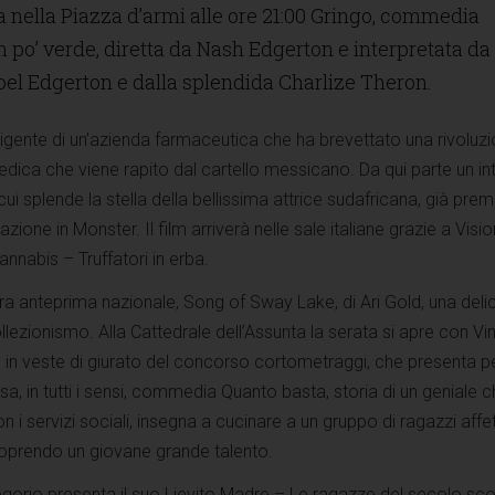
a nella Piazza d’armi alle ore 21:00 Gringo, commedia
 po’ verde, diretta da Nash Edgerton e interpretata da
el Edgerton e dalla splendida Charlize Theron.
dirigente di un’azienda farmaceutica che ha brevettato una rivoluzi
dica che viene rapito dal cartello messicano. Da qui parte un in
 cui splende la stella della bellissima attrice sudafricana, già prem
zione in Monster. Il film arriverà nelle sale italiane grazie a Visio
 Cannabis – Truffatori in erba.
ltra anteprima nazionale, Song of Sway Lake, di Ari Gold, una deli
llezionismo. Alla Cattedrale dell’Assunta la serata si apre con Vin
 in veste di giurato del concorso cortometraggi, che presenta pe
sa, in tutti i sensi, commedia Quanto basta, storia di un geniale 
i servizi sociali, insegna a cucinare a un gruppo di ragazzi affet
oprendo un giovane grande talento.
egorio presenta il suo Lievito Madre – Le ragazze del secolo sco