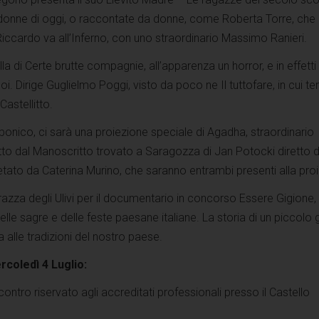
i donne di oggi, o raccontate da donne, come Roberta Torre, che
 Riccardo va all’Inferno, con uno straordinario Massimo Ranieri.
la di Certe brutte compagnie, all’apparenza un horror, e in effetti l
noi. Dirige Guglielmo Poggi, visto da poco ne Il tuttofare, in cui t
astellitto.
rbonico, ci sarà una proiezione speciale di Agadha, straordinario
atto dal Manoscritto trovato a Saragozza di Jan Potocki diretto 
retato da Caterina Murino, che saranno entrambi presenti alla pro
errazza degli Ulivi per il documentario in concorso Essere Gigione
e delle sagre e delle feste paesane italiane. La storia di un piccolo
 alle tradizioni del nostro paese.
coledì 4 Luglio:
ontro riservato agli accreditati professionali presso il Castello