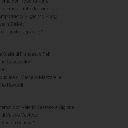
Cinema”con Roberta Torre
’Inferno di Roberta Torre
Compagnie di Guglielmo Poggi
anni Bellotti
 di Parsifal Reparato*
e Stelle di Francesco Felli
ario Capozzolo*
 Ara
Muciare di Marcello Mazzarella
rto Rondalli
inema” con Valerio Vestoso e Gigione
 di Valerio Vestoso
di Andrea Canova*