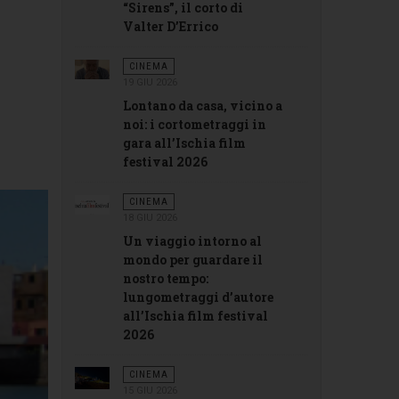
“Sirens”, il corto di
Valter D’Errico
CINEMA
19 GIU 2026
Lontano da casa, vicino a
noi: i cortometraggi in
gara all’Ischia film
festival 2026
CINEMA
18 GIU 2026
Un viaggio intorno al
mondo per guardare il
nostro tempo:
lungometraggi d’autore
all’Ischia film festival
2026
CINEMA
15 GIU 2026