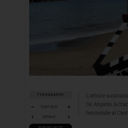
L'attrice australi
TYPOGRAPHY
De Angelis, la fr
FONT SIZE
femminile al Cas
DEFAULT
READING MODE