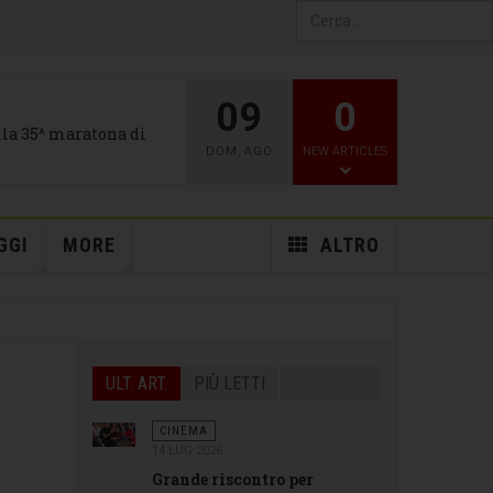
Type 2 or more characters
for results.
09
0
alla 35^ maratona di
DOM
,
AGO
NEW ARTICLES
GGI
MORE
ALTRO
ULT. ART.
PIÙ LETTI
CINEMA
14 LUG 2026
Grande riscontro per