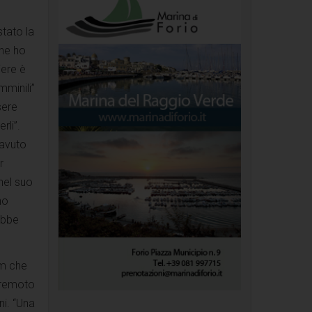
tato la
che ho
iere è
mminili”
sere
rli”.
 avuto
r
nel suo
no
rebbe
lm che
rremoto
ni. “Una