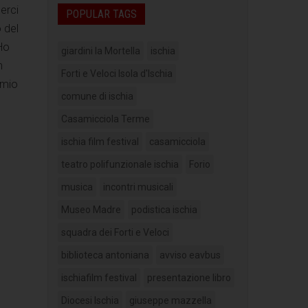
erci
POPULAR TAGS
 del
 Ho
giardini la Mortella
ischia
n
Forti e Veloci Isola d'Ischia
 mio
comune di ischia
Casamicciola Terme
ischia film festival
casamicciola
teatro polifunzionale ischia
Forio
musica
incontri musicali
Museo Madre
podistica ischia
squadra dei Forti e Veloci
biblioteca antoniana
avviso eavbus
ischiafilm festival
presentazione libro
Diocesi Ischia
giuseppe mazzella