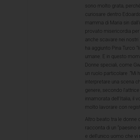
sono molto grata, perché 
curiosare dentro Edoardo 
mamma di Maria sin dall'
provato misericordia per l
anche scavare nei nostri 
ha aggiunto Pina Turco “li
umane. E in questo moment
Donne speciali, come Gwe
un ruolo particolare .“Mi
interpretare una scena ch
genere, secondo l’attrice
innamorata dell’Italia, il
molto lavorare con registi 
Altro beato tra le donne 
racconta di un “paesino 
e dell’unico uomo che vi r