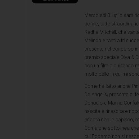
Mercoledì 3 luglio sarà ri
donne, tutte straordinarie
Radha Mitchell, che vanta
Melinda e tanti altri succ
presente nel concorso int
premio speciale Diva & D
con un film a cui tengo mo
molto bello in cui mi s
Come ha fatto anche Pina 
De Angelis, presente al f
Donadio e Marina Confalon
nascita e rinascita e ric
ancora non le capisco, m
Confalone sottolinea che “
cui Edoardo non si riesce 