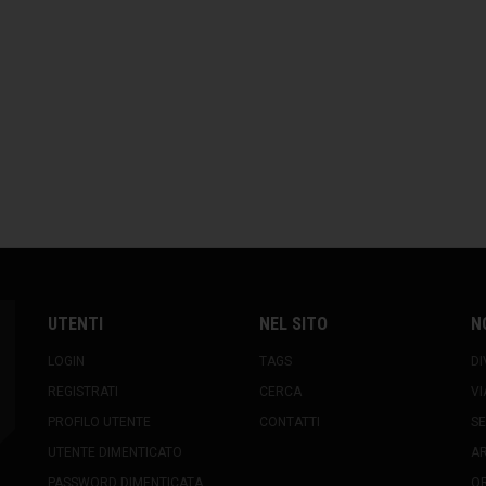
UTENTI
NEL SITO
N
LOGIN
TAGS
DI
REGISTRATI
CERCA
VI
PROFILO UTENTE
CONTATTI
SE
UTENTE DIMENTICATO
A
PASSWORD DIMENTICATA
OR