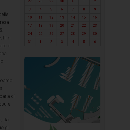
27
28
29
30
31
1
2
3
4
5
6
7
8
9
delle
10
11
12
13
14
15
16
presa
17
18
19
20
21
22
23
 &
24
25
26
27
28
29
30
, film
31
1
2
3
4
5
6
to il
ario
lo
Edoardo
na
parla di
eppure
o, da
o gli