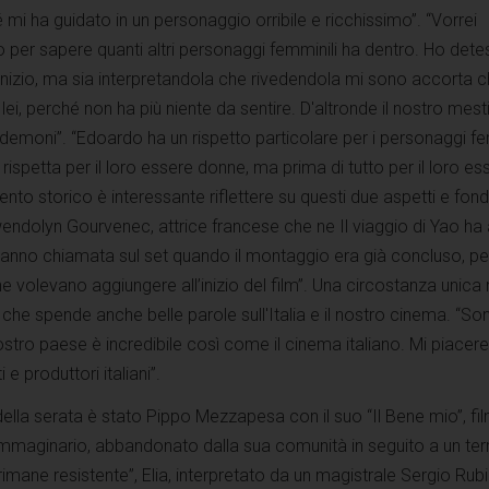
mi ha guidato in un personaggio orribile e ricchissimo”. “Vorrei
per sapere quanti altri personaggi femminili ha dentro. Ho detes
inizio, ma sia interpretandola che rivedendola mi sono accorta 
ei, perché non ha più niente da sentire. D'altronde il nostro mest
demoni”. “Edoardo ha un rispetto particolare per i personaggi fe
 rispetta per il loro essere donne, ma prima di tutto per il loro es
o storico è interessante riflettere su questi due aspetti e fonde
ndolyn Gourvenec, attrice francese che ne Il viaggio di Yao ha
 hanno chiamata sul set quando il montaggio era già concluso, pe
e volevano aggiungere all’inizio del film”. Una circostanza unica 
 che spende anche belle parole sull'Italia e il nostro cinema. “So
 vostro paese è incredibile così come il cinema italiano. Mi piace
e produttori italiani”.
della serata è stato Pippo Mezzapesa con il suo “Il Bene mio”, fi
immaginario, abbandonato dalla sua comunità in seguito a un te
imane resistente”, Elia, interpretato da un magistrale Sergio Rubi