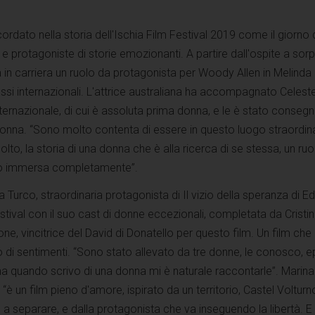
cordato nella storia dell'Ischia Film Festival 2019 come il giorno 
 e protagoniste di storie emozionanti. A partire dall'ospite a sor
 in carriera un ruolo da protagonista per Woody Allen in Melinda
essi internazionali. L'attrice australiana ha accompagnato Celeste
ernazionale, di cui è assoluta prima donna, e le è stato consegna
onna. “Sono molto contenta di essere in questo luogo straordin
lto, la storia di una donna che è alla ricerca di se stessa, un ruo
ono immersa completamente”.
Turco, straordinaria protagonista di Il vizio della speranza di 
estival con il suo cast di donne eccezionali, completata da Cristi
e, vincitrice del David di Donatello per questo film. Un film che 
co di sentimenti. “Sono stato allevato da tre donne, le conosco, 
a quando scrivo di una donna mi è naturale raccontarle”. Marina
è un film pieno d'amore, ispirato da un territorio, Castel Volturn
a separare, e dalla protagonista che va inseguendo la libertà. E i