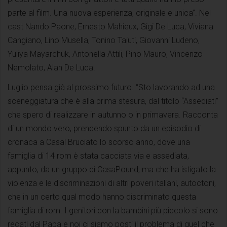
parte al film. Una nuova esperienza, originale e unica”. Nel
cast Nando Paone, Ernesto Mahieux, Gigi De Luca, Viviana
Cangiano, Lino Musella, Tonino Taiuti, Giovanni Ludeno,
Yuliya Mayarchuk, Antonella Attili, Pino Mauro, Vincenzo
Nemolato, Alan De Luca.
Luglio pensa già al prossimo futuro. “Sto lavorando ad una
sceneggiatura che è alla prima stesura, dal titolo “Assediati”
che spero di realizzare in autunno o in primavera. Racconta
di un mondo vero, prendendo spunto da un episodio di
cronaca a Casal Bruciato lo scorso anno, dove una
famiglia di 14 rom è stata cacciata via e assediata,
appunto, da un gruppo di CasaPound, ma che ha istigato la
violenza e le discriminazioni di altri poveri italiani, autoctoni,
che in un certo qual modo hanno discriminato questa
famiglia di rom. I genitori con la bambini più piccolo si sono
recati dal Papa e noi ci siamo posti il problema di quel che