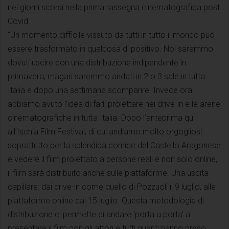
nei giorni scorsi nella prima rassegna cinematografica post
Covid.
“Un momento difficile vissuto da tutti in tutto il mondo può
essere trasformato in qualcosa di positivo. Noi saremmo
dovuti uscire con una distribuzione indipendente in
primavera, magari saremmo andati in 2 o 3 sale in tutta
Italia e dopo una settimana scomparire. Invece ora
abbiamo avuto l’idea di farli proiettare nei drive-in e le arene
cinematografiche in tutta Italia. Dopo l’anteprima qui
all’Ischia Film Festival, di cui andiamo molto orgogliosi
soprattutto per la splendida cornice del Castello Aragonese
e vedere il film proiettato a persone reali e non solo online,
il film sarà distribuito anche sulle piattaforme. Una uscita
capillare: dai drive-in come quello di Pozzuoli il 9 luglio, alle
piattaforme online dal 15 luglio. Questa metodologia di
distribuzione ci permette di andare ‘porta a porta’ a
presentare il film con gli attori e tutti quanti hanno preso