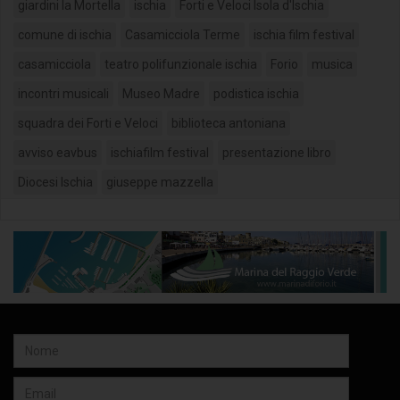
giardini la Mortella
ischia
Forti e Veloci Isola d'Ischia
comune di ischia
Casamicciola Terme
ischia film festival
casamicciola
teatro polifunzionale ischia
Forio
musica
incontri musicali
Museo Madre
podistica ischia
squadra dei Forti e Veloci
biblioteca antoniana
avviso eavbus
ischiafilm festival
presentazione libro
Diocesi Ischia
giuseppe mazzella