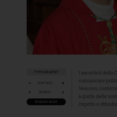
I sacerdoti della C
TYPOGRAPHY
comunicare pubblic
FONT SIZE
Vescovo, conferma
DEFAULT
a guida della nost
READING MODE
rispetto e obbedi