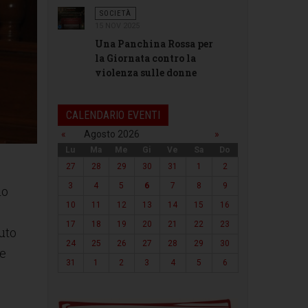
SOCIETÀ
15 NOV 2025
Una Panchina Rossa per
la Giornata contro la
violenza sulle donne
CALENDARIO EVENTI
«
Agosto 2026
»
Lu
Ma
Me
Gi
Ve
Sa
Do
27
28
29
30
31
1
2
3
4
5
6
7
8
9
no
10
11
12
13
14
15
16
17
18
19
20
21
22
23
uto
24
25
26
27
28
29
30
le
31
1
2
3
4
5
6