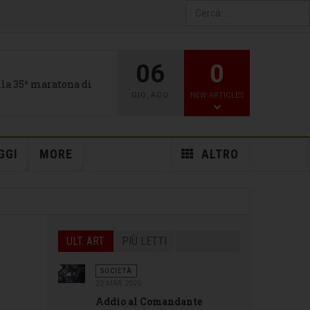
Type 2 or more characters
for results.
06
0
alla 35^ maratona di
GIO
,
AGO
NEW ARTICLES
GGI
MORE
ALTRO
ULT. ART.
PIÙ LETTI
SOCIETÀ
22 MAR 2026
Addio al Comandante