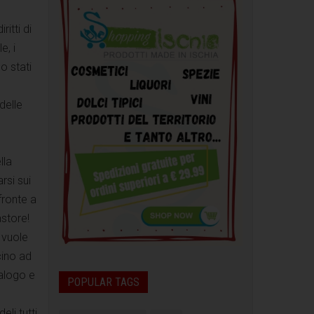
itti di
e, i
o stati
delle
lla
rsi sui
fronte a
astore!
 vuole
cino ad
ialogo e
POPULAR TAGS
li tutti