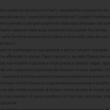
iative pastorali del Vescovo Pietro, riguardanti la cessazione dei dir
a dei parroci, i sacerdoti rappresentati nel Consiglio Presbiteral
hie coinvolte e altri personalmente interpellati attestano che son
hanno espresso nella quasi unanimità il loro parere favorevole,
erte forme di relazioni tra la Chiesa e la società civile alla luce 
aticano II.
dovere di manifestare la sua opinione e anche il proprio eventuale
 ha affermato lo stesso Papa Francesco, sia nella Chiesa che ne
ò mai scadere in accuse e insulti gratuiti e spesso volgari, appa
ali, che colpiscono la persona del Vescovo e il suo operato. Di 
 i sacerdoti di Ischia esprimono la piena solidarietà al proprio P
moniare come il Vescovo, lungi da interessi personali e di parte,
 ad ogni realtà ecclesiale di Ischia e cerca sempre di essere vi
 il suo ministero di guida e pastore con l’ascolto personale, il d
ecipazione.
ti pregano oggi più che mai per il proprio pastore e invitano i fede