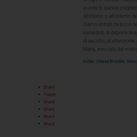
a unirsi in questa preghie
all’interno o all’esterno d
Siamo entrati da poco nel
sacerdoti, di deporre le a
di ascolto, di attenzione,
Maria, invocata dal nostro
Ischia
Chiesa Di Ischia
Vesc
Share
Tweet
Share
Share
Share
Share