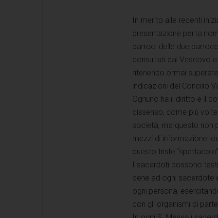
In merito alle recenti iniz
presentazione per la nomin
parroci delle due parrocc
consultati dal Vescovo e 
ritenendo ormai superate c
indicazioni del Concilio V
Ognuno ha il diritto e il 
dissenso, come più volte
società, ma questo non pu
mezzi di informazione loc
questo triste “spettacolo”
I sacerdoti possono testi
bene ad ogni sacerdote e
ogni persona, esercitando
con gli organismi di part
In ogni S. Messa i sacerdo