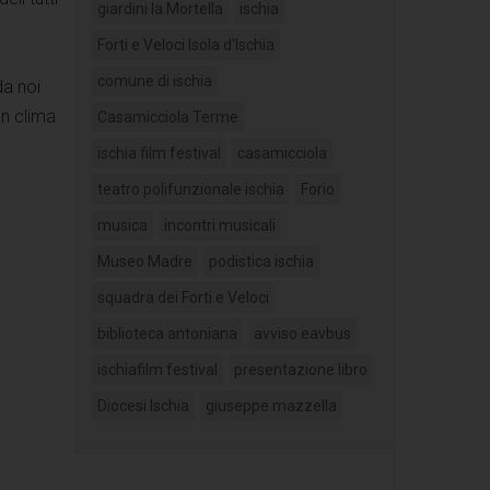
giardini la Mortella
ischia
Forti e Veloci Isola d'Ischia
comune di ischia
da noi
un clima
Casamicciola Terme
ischia film festival
casamicciola
teatro polifunzionale ischia
Forio
musica
incontri musicali
Museo Madre
podistica ischia
squadra dei Forti e Veloci
biblioteca antoniana
avviso eavbus
ischiafilm festival
presentazione libro
Diocesi Ischia
giuseppe mazzella