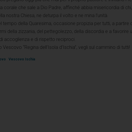
ra corale che sale a Dio Padre, affinché abbia misericordia di chi,
ella nostra Chiesa, ne deturpa il volto e ne mina l’unità.
 tempo della Quaresima, occasione propizia per tutti, a partire 
rmi della zizzania, del pettegolezzo, della discordia e a favorire 
 di accoglienza e di rispetto reciproci.
 Vescovo “Regina dell’Isola d’Ischia”, vegli sul cammino di tutti!
ovo
Vescovo Ischia