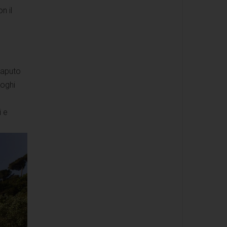
n il
saputo
uoghi
i e