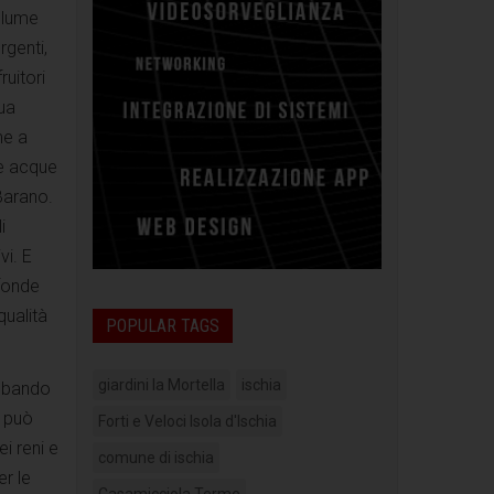
olume
rgenti,
ruitori
ua
me a
le acque
 Barano.
i
vi. E
fonde
qualità
POPULAR TAGS
giardini la Mortella
ischia
rubando
a può
Forti e Veloci Isola d'Ischia
i reni e
comune di ischia
er le
Casamicciola Terme