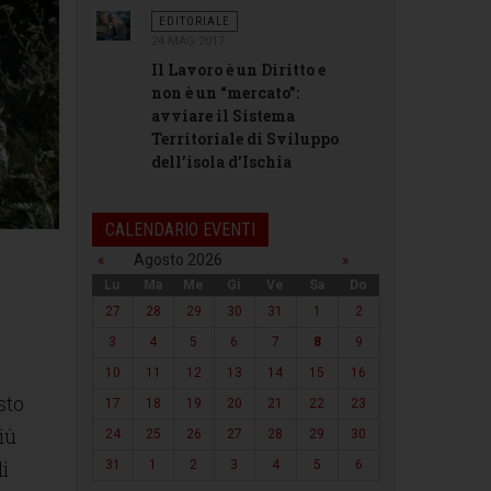
EDITORIALE
24 MAG 2017
Il Lavoro è un Diritto e
non è un “mercato”:
avviare il Sistema
Territoriale di Sviluppo
dell’isola d’Ischia
CALENDARIO EVENTI
«
Agosto 2026
»
Lu
Ma
Me
Gi
Ve
Sa
Do
27
28
29
30
31
1
2
3
4
5
6
7
8
9
10
11
12
13
14
15
16
sto
17
18
19
20
21
22
23
iù
24
25
26
27
28
29
30
di
31
1
2
3
4
5
6