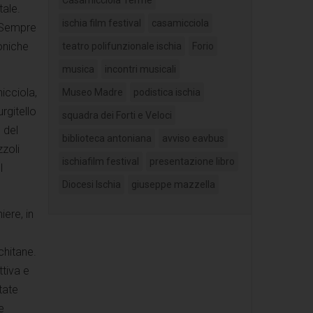
tale.
ischia film festival
casamicciola
. Sempre
oniche
teatro polifunzionale ischia
Forio
musica
incontri musicali
icciola,
Museo Madre
podistica ischia
rgitello
squadra dei Forti e Veloci
 del
biblioteca antoniana
avviso eavbus
zoli
ischiafilm festival
presentazione libro
l
Diocesi Ischia
giuseppe mazzella
iere, in
schitane.
tiva e
tate
e