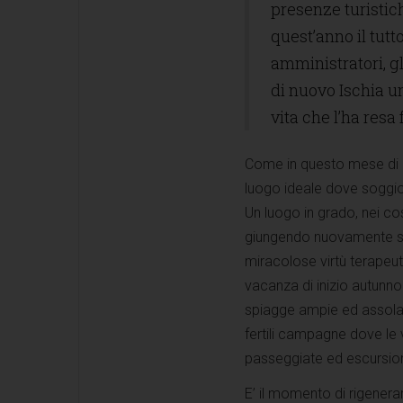
presenze turistich
quest’anno il tutt
amministratori, gl
di nuovo Ischia un
vita che l’ha res
Come in questo mese di ot
luogo ideale dove soggior
Un luogo in grado, nei così
giungendo nuovamente sull
miracolose virtù terapeut
vacanza di inizio autunno 
spiagge ampie ed assolate
fertili campagne dove le 
passeggiate ed escursion
E’ il momento di rigenerars