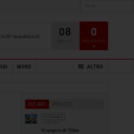
Type 2 or more characters
for results.
08
0
alla 35^ maratona di
SAB
,
AGO
NEW ARTICLES
GGI
MORE
ALTRO
ULT. ART.
PIÙ LETTI
EDITORIALE
19 SET 2017
Il sospiro di Tifeo