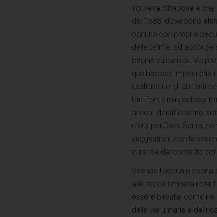
scriveva Strabone e che i
del 1588, dove sono elenca
ognuna con proprie peculia
delle terme, ad accorgers
origine vulcanica. Ma prop
quell'epoca, impedì che 
usufruivano gli abitanti de
Una fonte miracolosa imme
antichi identificavano con
c’era poi Cava Scura, se
suggestioni, con le vasch
curative dal contatto col
Scende l'acqua piovana su
alle rocce i minerali che
essere bevuta, come nel c
delle vie urinarie e del r