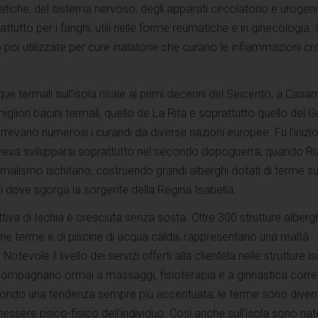
atiche, del sistema nervoso, degli apparati circolatorio e urogeni
tutto per i fanghi, utili nelle forme reumatiche e in ginecologia
poi utilizzate per cure inalatorie che curano le infiammazioni cr
ue termali sull'isola risale ai primi decenni del Seicento, a Casam
gliori bacini termali, quello de La Rita e soprattutto quello del Gu
revano numerosi i curandi da diverse nazioni europee. Fu l'inizio
oveva svilupparsi soprattutto nel secondo dopoguerra, quando Riz
 termalismo ischitano, costruendo grandi alberghi dotati di terme su
lì dove sgorga la sorgente della Regina Isabella.
ttiva di Ischia è cresciuta senza sosta. Oltre 300 strutture albergh
rie terme e di piscine di acqua calda, rappresentano una realtà
otevole il livello dei servizi offerti alla clientela nelle strutture i
ccompagnano ormai a massaggi, fisioterapia e a ginnastica corret
 secondo una tendenza sempre più accentuata, le terme sono diven
nessere psico-fisico dell'individuo. Così anche sull'isola sono nat