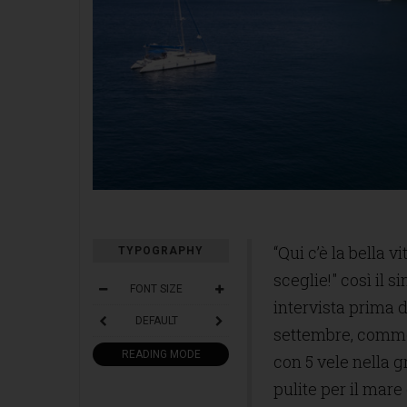
“Qui c’è la bella v
TYPOGRAPHY
Baia di San Montano Lacco Ameno
sceglie!" così il 
FONT SIZE
intervista prima 
DEFAULT
settembre, commen
READING MODE
con 5 vele nella g
pulite per il mare