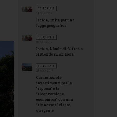
EDITORIALE
11 SET 2017
Ischia, unita per una
legge geografica
EDITORIALE
05 SET 2017
Ischia, L’Isola di Alfred o
il Mondo in un’Isola
EDITORIALE
21 AGO 2017
Casamicciola,
investimenti per la
“ripresa” e la
“riconversione
economica” con una
“rinnovata” classe
dirigente