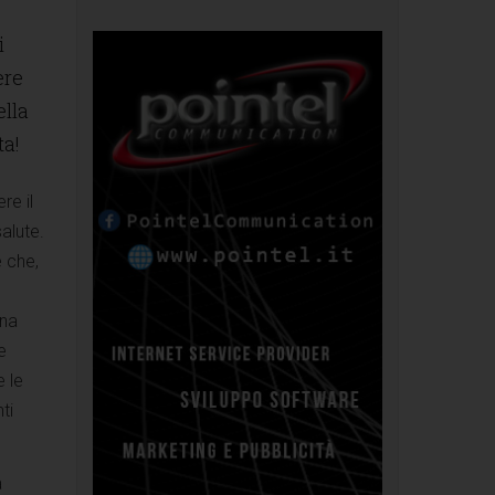
i
ere
ella
ta!
re il
alute.
e che,
una
e
 le
ti
à