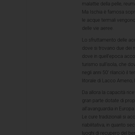
malattie della pelle, reum
Ma Ischia è famosa soprat
le acque termali vengono 
delle vie aeree.
Lo sfruttamento delle acq
dove si trovano due dei mi
dove in quell’epoca accor
turismo sull'isola, che d
negli anni 50’ rilanciò il
litorale di Lacco Ameno, 
Da allora la capacità rice
gran parte dotate di prop
all’avanguardia in Europa. N
Le cure tradizionali si a
riabilitativa, in quanto
luoghi di recupero del be