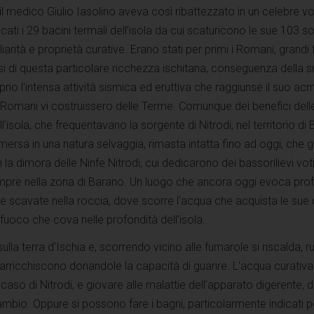
l medico Giulio Iasolino aveva così ribattezzato in un celebre v
ti i 29 bacini termali dell’isola da cui scaturicono le sue 103 so
rità e proprietà curative. Erano stati per primi i Romani, grandi f
i di questa particolare ricchezza ischitana, conseguenza della s
rio l'intensa attività sismica ed eruttiva che raggiunse il suo ac
i Romani vi costruissero delle Terme. Comunque dei benefìci del
ll'isola, che frequentavano la sorgente di Nitrodi, nel territorio di
rsa in una natura selvaggia, rimasta intatta fino ad oggi, che gl
 la dimora delle Ninfe Nitrodi, cui dedicarono dei bassorilievi voti
mpre nella zona di Barano. Un luogo che ancora oggi evoca pro
e scavate nella roccia, dove scorre l'acqua che acquista le sue 
 fuoco che cova nelle profondità dell'isola.
lla terra d'Ischia e, scorrendo vicino alle fumarole si riscalda, 
 l'arricchiscono donandole la capacità di guarire. L'acqua curativ
aso di Nitrodi, e giovare alle malattie dell'apparato digerente, de
icambio. Oppure si possono fare i bagni, particolarmente indicati p