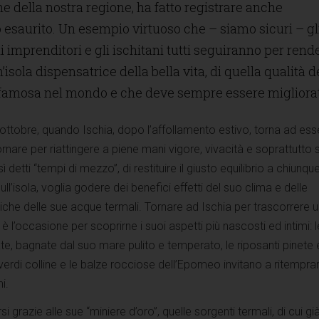
e della nostra regione, ha fatto registrare anche
o esaurito. Un esempio virtuoso che – siamo sicuri – gl
i imprenditori e gli ischitani tutti seguiranno per rend
’isola dispensatrice della bella vita, di quella qualità d
a famosa nel mondo e che deve sempre essere migliora
tobre, quando Ischia, dopo l’affollamento estivo, torna ad esse
nare per riattingere a piene mani vigore, vivacità e soprattutto s
 detti “tempi di mezzo”, di restituire il giusto equilibrio a chiunqu
’isola, voglia godere dei benefici effetti del suo clima e delle
iche delle sue acque termali. Tornare ad Ischia per trascorrere 
è l’occasione per scoprirne i suoi aspetti più nascosti ed intimi: l
, bagnate dal suo mare pulito e temperato, le riposanti pinete e
verdi colline e le balze rocciose dell’Epomeo invitano a ritempran
i.
i grazie alle sue “miniere d’oro”, quelle sorgenti termali, di cui gi