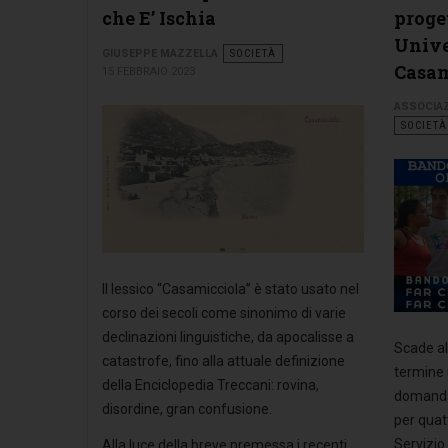
che E’ Ischia
proget
Unive
GIUSEPPE MAZZELLA
SOCIETÀ
Casam
15 FEBBRAIO 2023
ASSOCIA
SOCIETÀ
Il lessico “Casamicciola” è stato usato nel
corso dei secoli come sinonimo di varie
declinazioni linguistiche, da apocalisse a
Scade al
catastrofe, fino alla attuale definizione
termine 
della Enciclopedia Treccani: rovina,
domanda 
disordine, gran confusione.
per quat
Servizio
Alla luce della breve premessa i recenti