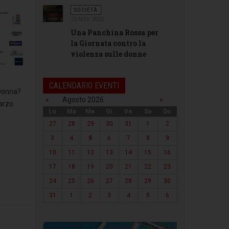
SOCIETÀ
15 NOV 2025
Una Panchina Rossa per
la Giornata contro la
violenza sulle donne
CALENDARIO EVENTI
 Donna?
«
Agosto 2026
»
marzo
Lu
Ma
Me
Gi
Ve
Sa
Do
27
28
29
30
31
1
2
3
4
5
6
7
8
9
10
11
12
13
14
15
16
17
18
19
20
21
22
23
24
25
26
27
28
29
30
31
1
2
3
4
5
6