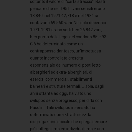
soltanto il valore di “carta straccia”. Basti
pensare che nel 1951 i vani censiti erano
18.840, nel 1971 42,718 e nel 1981 si
contavano 69.560 vani. Nel solo decennio
1971-1981 erano sorti ben 26.842 vani,
ben prima delle leggi del condono 85 e 93.
Ciò ha determinato come un
contrappasso dantesco, un'impetuosa
quanto incontrollata crescita
esponenziale del numero di posti letto
alberghieri ed extra-alberghieri, di
esercizi commerciali, stabilimenti
balneari e strutture termali. L’isola, dagli
anni ottanta ad oggi, ha visto uno
sviluppo senza progresso, per dirla con
Pasolini. Tale sviluppo insensato ha
determinato due <<fratture>>: la
disgregazione sociale che ripiega sempre
più sull'egoismo ed individualismo e una