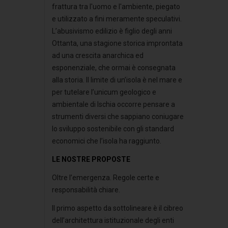
frattura tra l'uomo e l'ambiente, piegato
e utilizzato a fini meramente speculativi.
L’abusivismo edilizio è figlio degli anni
Ottanta, una stagione storica improntata
ad una crescita anarchica ed
esponenziale, che ormai è consegnata
alla storia. Il limite di un’isola è nel mare e
per tutelare l’unicum geologico e
ambientale di Ischia occorre pensare a
strumenti diversi che sappiano coniugare
lo sviluppo sostenibile con gli standard
economici che l’isola ha raggiunto.
LE NOSTRE PROPOSTE
Oltre l’emergenza. Regole certe e
responsabilità chiare.
Il primo aspetto da sottolineare è il cibreo
dell’architettura istituzionale degli enti