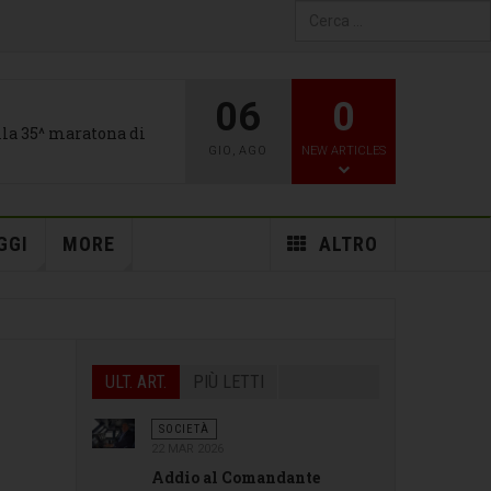
Type 2 or more characters
for results.
06
0
alla 35^ maratona di
GIO
,
AGO
NEW ARTICLES
GGI
MORE
ALTRO
ULT. ART.
PIÙ LETTI
SOCIETÀ
22 MAR 2026
Addio al Comandante