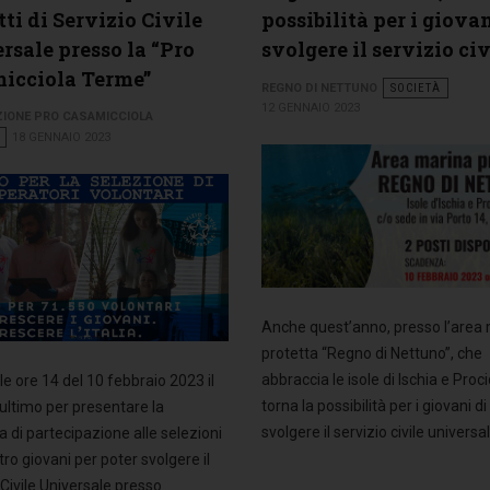
ti di Servizio Civile
possibilità per i giovan
rsale presso la “Pro
svolgere il servizio civ
icciola Terme”
REGNO DI NETTUNO
SOCIETÀ
12 GENNAIO 2023
ZIONE PRO CASAMICCIOLA
18 GENNAIO 2023
Anche quest’anno, presso l’area
protetta “Regno di Nettuno”, che
abbraccia le isole di Ischia e Proci
le ore 14 del 10 febbraio 2023 il
torna la possibilità per i giovani di
ultimo per presentare la
svolgere il servizio civile universal
di partecipazione alle selezioni
tro giovani per poter svolgere il
 Civile Universale presso