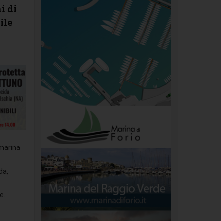
i di
ile
 marina
da,
e.